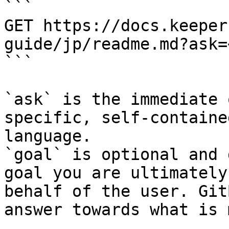
```

GET https://docs.keeper
guide/jp/readme.md?ask=
```

`ask` is the immediate 
specific, self-containe
language.

`goal` is optional and 
goal you are ultimately
behalf of the user. Git
answer towards what is 