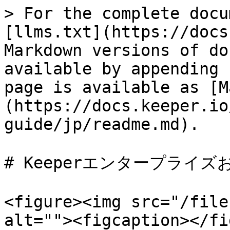
> For the complete docu
[llms.txt](https://docs
Markdown versions of do
available by appending 
page is available as [M
(https://docs.keeper.io
guide/jp/readme.md).

# Keeperエンタープライズお
<figure><img src="/file
alt=""><figcaption></fi