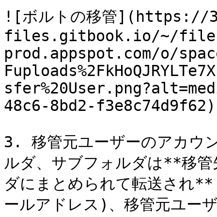
![ボルトの移管](https://34
files.gitbook.io/~/file
prod.appspot.com/o/spac
Fuploads%2FkHoQJRYLTe7X
sfer%20User.png?alt=med
48c6-8bd2-f3e8c74d9f62)

3. 移管元ユーザーのアカウ
ルダ、サブフォルダは**移管
ダにまとめられて転送され**
ールアドレス)、移管元ユーザ