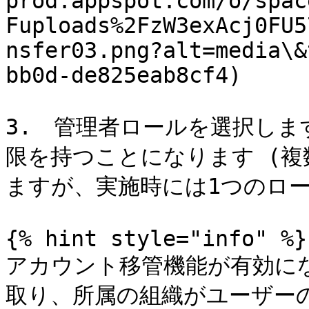
prod.appspot.com/o/spac
Fuploads%2FzW3exAcj0FU5
nsfer03.png?alt=media\&
bb0d-de825eab8cf4)

3.　管理者ロールを選択し
限を持つことになります (
ますが、実施時には1つのロー
{% hint style="info" %}

アカウント移管機能が有効に
取り、所属の組織がユーザー