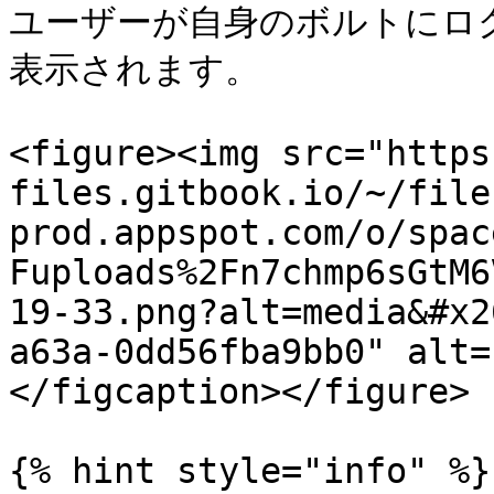
ユーザーが自身のボルトにロ
表示されます。

<figure><img src="https
files.gitbook.io/~/file
prod.appspot.com/o/spac
Fuploads%2Fn7chmp6sGtM6
19-33.png?alt=media&#x2
a63a-0dd56fba9bb0" alt=
</figcaption></figure>

{% hint style="info" %}
