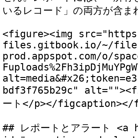
いるレコード」の両方が含まれ
<figure><img src="https
files.gitbook.io/~/file
prod.appspot.com/o/spac
Fuploads%2Fh3ipDjMuYPgW
alt=media&#x26;token=e3
bdf3f765b29c" alt=""><
ート</p></figcaption></f
## レポートとアラート <a href