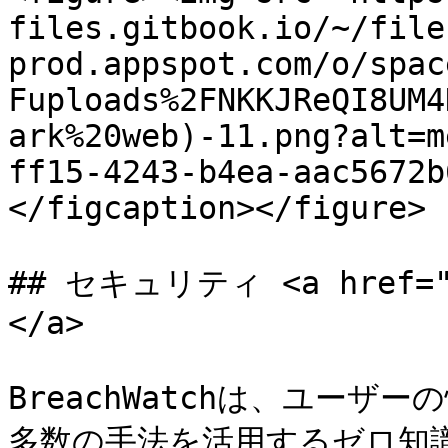
files.gitbook.io/~/file
prod.appspot.com/o/spac
Fuploads%2FNKKJReQI8UM4
ark%20web)-11.png?alt=m
ff15-4243-b4ea-aac5672b
</figcaption></figure>

## セキュリティ <a href="#s
</a>

BreachWatchは、ユー
多数の手法を活用するゼロ知