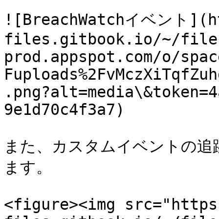
![BreachWatchイベント](ht
files.gitbook.io/~/file
prod.appspot.com/o/spac
Fuploads%2FvMczXiTqfZuh
.png?alt=media\&token=4
9e1d70c4f3a7)

また、カスタムイベントの追
ます。

<figure><img src="https