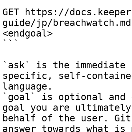
```

GET https://docs.keeper
guide/jp/breachwatch.md
<endgoal>

```

`ask` is the immediate 
specific, self-containe
language.

`goal` is optional and 
goal you are ultimately
behalf of the user. Git
answer towards what is 