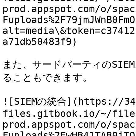
prod.appspot.com/o/spac
Fuploads%2F79jmJWnB0FmO
alt=media\&token=c37412
a71db50483f9)

また、サードパーティのSIE
ることもできます。

![SIEMの統合](https://34
files.gitbook.io/~/file
prod.appspot.com/o/spac
Fuploads%2FwHB41TAB0jTQ