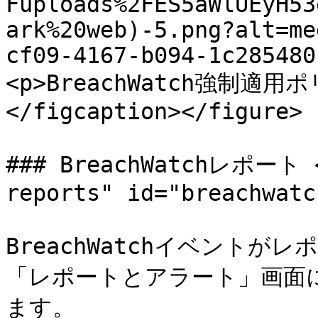
Fuploads%2FES5aWlUEyH53
ark%20web)-5.png?alt=me
cf09-4167-b094-1c285480
<p>BreachWatch強制適用
</figcaption></figure>

### BreachWatchレポート <
reports" id="breachwatc
BreachWatchイベント
「レポートとアラート」画面
ます。
