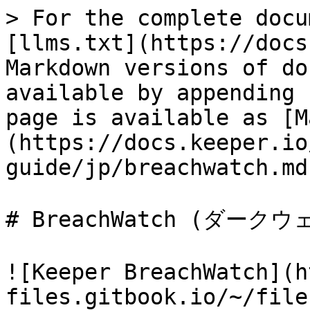
> For the complete docu
[llms.txt](https://docs
Markdown versions of do
available by appending 
page is available as [M
(https://docs.keeper.io
guide/jp/breachwatch.md)
# BreachWatch (ダーク
![Keeper BreachWatch](h
files.gitbook.io/~/file