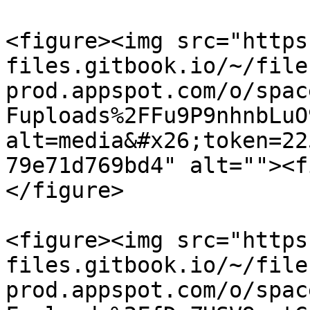
<figure><img src="https
files.gitbook.io/~/file
prod.appspot.com/o/spac
Fuploads%2FFu9P9nhnbLuO
alt=media&#x26;token=22
79e71d769bd4" alt=""><f
</figure>

<figure><img src="https
files.gitbook.io/~/file
prod.appspot.com/o/spac