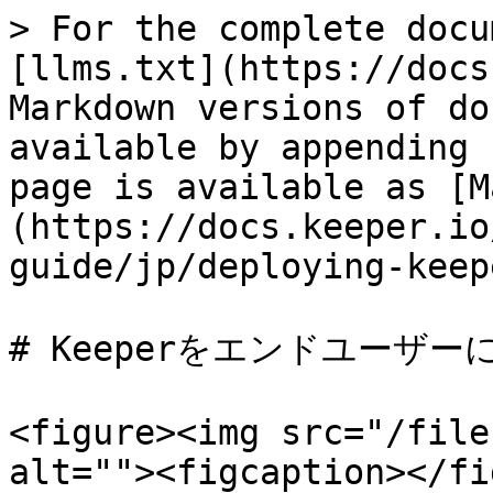
> For the complete docu
[llms.txt](https://docs
Markdown versions of do
available by appending 
page is available as [M
(https://docs.keeper.io
guide/jp/deploying-keep
# Keeperをエンドユーザー
<figure><img src="/file
alt=""><figcaption></fi