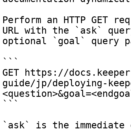
Perform an HTTP GET req
URL with the `ask` quer
optional `goal` query p
```

GET https://docs.keeper
guide/jp/deploying-keep
<question>&goal=<endgoal
```

`ask` is the immediate 