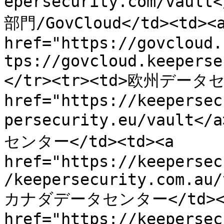
epersecurity.com/vaul
部門/GovCloud</td><td><a
href="https://govcloud.
tps://govcloud.keeperse
</tr><tr><td>欧州データセ
href="https://keepersec
persecurity.eu/vault<
センター</td><td><a 
href="https://keepersec
/keepersecurity.com.au/
カナダデータセンター</td><td
href="https://keepersec