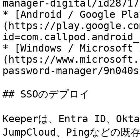
manager-digital/id28717
* [Android / Google Pla
(https://play.google.co
id=com.callpod.android_
* [Windows / Microsoft 
(https://www.microsoft.
password-manager/9n040s
## SSOのデプロイ

Keeperは、Entra ID、Okta
JumpCloud、Pingなどの既