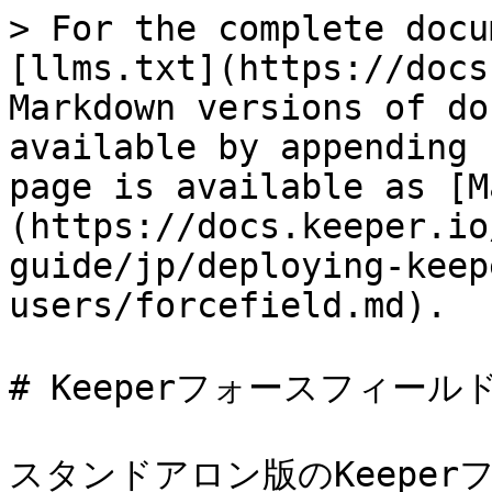
> For the complete docu
[llms.txt](https://docs
Markdown versions of do
available by appending 
page is available as [M
(https://docs.keeper.io
guide/jp/deploying-keep
users/forcefield.md).

# Keeperフォースフィールド
スタンドアロン版のKeepe