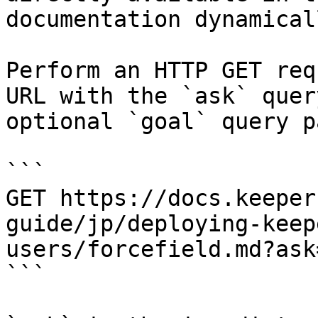
documentation dynamical
Perform an HTTP GET req
URL with the `ask` quer
optional `goal` query p
```

GET https://docs.keeper
guide/jp/deploying-keep
users/forcefield.md?ask
```
