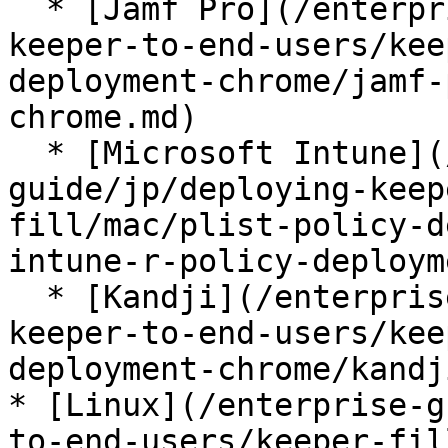
  * [Jamf Pro](/enterprise-guide/jp/deploying-
keeper-to-end-users/kee
deployment-chrome/jamf-
chrome.md)

  * [Microsoft Intune](/enterprise-
guide/jp/deploying-keep
fill/mac/plist-policy-d
intune-r-policy-deploym
  * [Kandji](/enterprise-guide/jp/deploying-
keeper-to-end-users/kee
deployment-chrome/kandj
* [Linux](/enterprise-g
to-end-users/keeper-fil