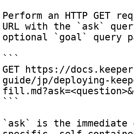
Perform an HTTP GET req
URL with the `ask` quer
optional `goal` query p
```

GET https://docs.keeper
guide/jp/deploying-keep
fill.md?ask=<question>&
```

`ask` is the immediate 