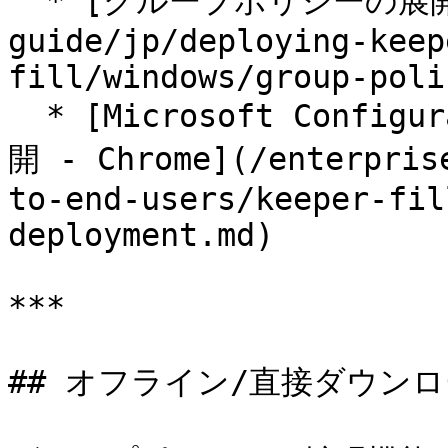
  * [グループポリシーの展開 - Firefox](/enterprise-
guide/jp/deploying-keep
fill/windows/group-poli
  * [Microsoft Configuration Manager (SCCM) での展
開 - Chrome](/enterpris
to-end-users/keeper-fil
deployment.md)

***

## オフライン/直接ダウンロ