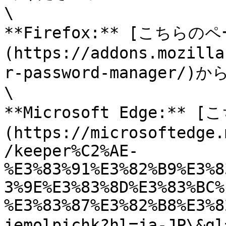
\

**Firefox:** [こちらの
(https://addons.mozilla
r-password-manager
\

**Microsoft Edge:**
(https://microsoftedge.
/keeper%C2%AE-
%E3%83%91%E3%82%B9%E3%8
3%9E%E3%83%8D%E3%83%BC%
%E3%83%87%E3%82%B8%E3%8
jemolpichk?hl=ja-J