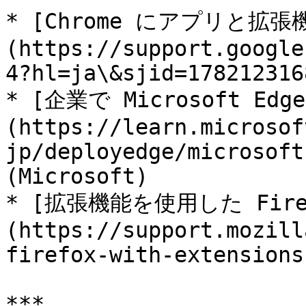
* [Chrome にアプリと
(https://support.google
4?hl=ja\&sjid=178212316
* [企業で Microsoft E
(https://learn.microsof
jp/deployedge/microsoft
(Microsoft)

* [拡張機能を使用した Fire
(https://support.mozill
firefox-with-extensions
***
