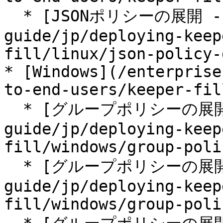
  * [JSONポリシーの展開 - Chrome](/enterprise-
guide/jp/deploying-keep
fill/linux/json-policy-
* [Windows](/enterprise
to-end-users/keeper-fil
  * [グループポリシーの展開 - Chrome](/enterprise-
guide/jp/deploying-keep
fill/windows/group-poli
  * [グループポリシーの展開 - Edge](/enterprise-
guide/jp/deploying-keep
fill/windows/group-poli