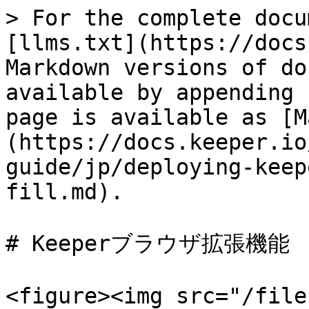
> For the complete docu
[llms.txt](https://docs
Markdown versions of do
available by appending 
page is available as [M
(https://docs.keeper.io
guide/jp/deploying-keep
fill.md).

# Keeperブラウザ拡張機能

<figure><img src="/file