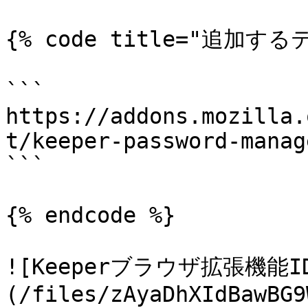
{% code title="追加するテ
```

https://addons.mozilla.
t/keeper-password-manag
```

{% endcode %}

![Keeperブラウザ拡張機能I
(/files/zAyaDhXIdBawBG9