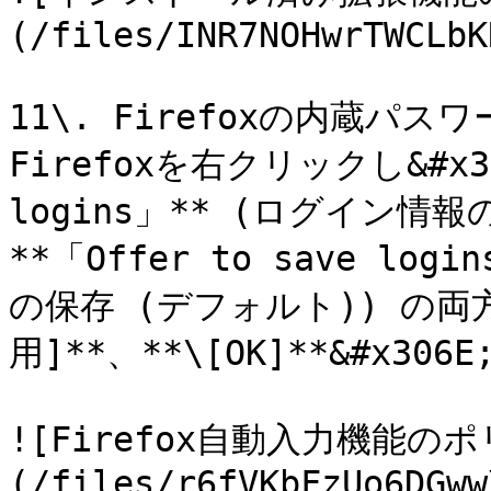
(/files/INR7NOHwrTWCLbK
11\. Firefoxの内蔵
Firefoxを右クリックし&#x306
logins」** (ログイン情報の保
**「Offer to save log
の保存 (デフォルト)) の両
用]**、**\[OK]**&#x3
![Firefox自動入力機能の
(/files/r6fVKbFzUo6DGww