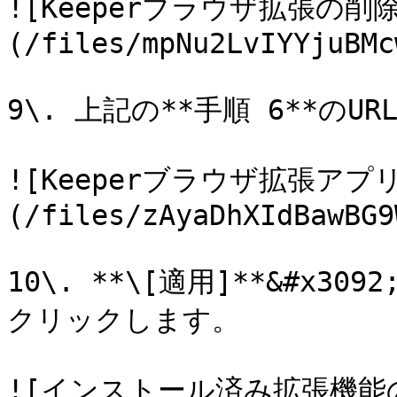
![Keeperブラウザ拡張の削
(/files/mpNu2LvIYYjuBMc
9\. 上記の**手順 6**の
![Keeperブラウザ拡張アプ
(/files/zAyaDhXIdBawBG9
10\. **\[適用]**&#x309
クリックします。

![インストール済み拡張機能