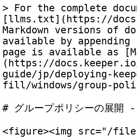
> For the complete docu
[llms.txt](https://docs
Markdown versions of do
available by appending 
page is available as [M
(https://docs.keeper.io
guide/jp/deploying-keep
fill/windows/group-poli
# グループポリシーの展開 - F
<figure><img src="/file