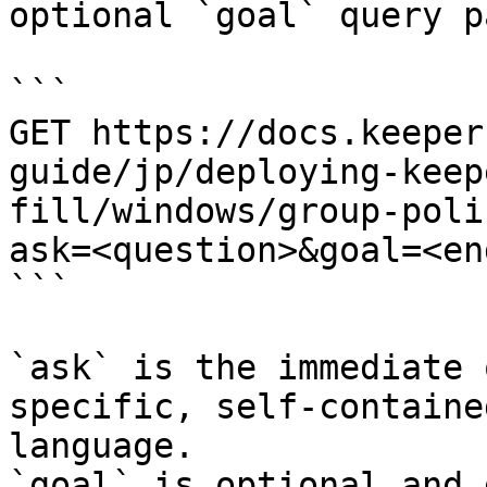
optional `goal` query p
```

GET https://docs.keeper
guide/jp/deploying-keep
fill/windows/group-poli
ask=<question>&goal=<en
```

`ask` is the immediate 
specific, self-containe
language.

`goal` is optional and 