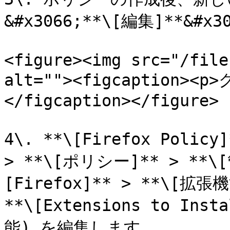
&#x3066;**\[編集]**&#x
<figure><img src="/file
alt=""><figcaption
</figcaption></figure>

4\. **\[Firefox Poli
> **\[ポリシー]** > **
[Firefox]** > **\[
**\[Extensions to I
能) を編集します。
