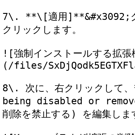
7\. **\[適用]**&#x3092
クリックします。

![強制インストールする拡張
(/files/SxDjQodk5EGTXFl
8\. 次に、右クリックして、**「P
being disabled or r
削除を禁止する) を編集します