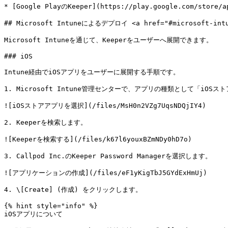
* [Google PlayのKeeper](https://play.google.com/store/ap
## Microsoft Intuneによるデプロイ <a href="#microsoft-intune
Microsoft Intuneを通じて、Keeperをユーザーへ展開できます。

### iOS

Intune経由でiOSアプリをユーザーに展開する手順です。

1. Microsoft Intune管理センターで、アプリの種類として「iOS
![iOSストアアプリを選択](/files/MsH0n2VZg7UqsNDQjIY4)

2. Keeperを検索します。

![Keeperを検索する](/files/k67l6youxBZmNDy0hD7o)

3. Callpod Inc.のKeeper Password Managerを選択します。

![アプリケーションの作成](/files/eF1yKigTbJ5GYdExHmUj)

4. \[Create] (作成) をクリックします。

{% hint style="info" %}

iOSアプリについて
