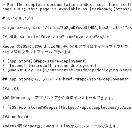
> For the complete documentation index, see [llms.txt](
page URLs; this page is available as [Markdown](https:/
# モバイルアプリ

<figure><img src="/files/7u2guDYxve3fHOAjhqs3" alt=""><
## 概要 <a href="#overview" id="overview"></a>

KeeperのiOSおよびAndroid向けモバイルアプリはネイティブ
バイス管理プラットフォームで行います。

* [App Store](#app-store-deployment)

* [Intune](#microsoft-intune-deployment)

* [MaaS360 by HCL](/enterprise-guide/jp/deploying-keepe
## App Storeからデプロイ <a href="#app-store-deployment" id
### iOS

iOS用Keeperは、アプリストアから直接インストールできます。

* [iOS App StoreのKeeper](https://apps.apple.com/jp/app/
### Android

Android用Keeperは、Google Playからインストールできます。
