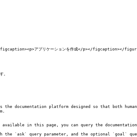
"><figcaption><p>アプリケーションを作成</p></figcaption></figure
す。

s the documentation platform designed so that both human
m.

 available in this page, you can query the documentation
h the `ask` query parameter, and the optional `goal` que