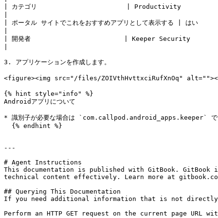
| カテゴリ                       | Productivity                                                                                                                                                    
|

| ポータル サイトでこれをおすすめアプリとして表示する | はい                                                                                                                                                              
|

| 開発者                        | Keeper Security                                                                                                                                                 
|

3. アプリケーションを作成します。

<figure><img src="/files/ZOIVthHvttxciRufXnOq" alt="
{% hint style="info" %}

Androidアプリについて

* 識別子が必要な場合は `com.callpod.android_apps.keeper` で
  {% endhint %}

---

# Agent Instructions

This documentation is published with GitBook. GitBook i
technical content effectively. Learn more at gitbook.co
## Querying This Documentation

If you need additional information that is not directly
Perform an HTTP GET request on the current page URL wit