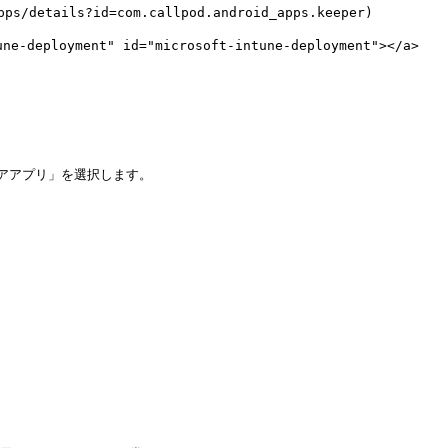
ps/details?id=com.callpod.android_apps.keeper)

-deployment" id="microsoft-intune-deployment"></a>

ストアアプリ」を選択します。
