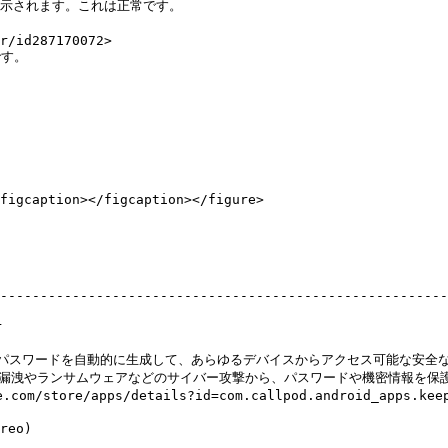
」と表示されます。これは正常です。

す。

figcaption></figcaption></figure>

--------------------------------------------------------
 
使用すると、強力なパスワードを自動的に生成して、あらゆるデバイスからアクセス可
タ漏洩やランサムウェアなどのサイバー攻撃から、パスワードや機密情報を保護し
ndroid_apps.keeper>                                                                           
             