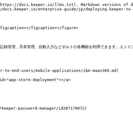
https://docs.keeper.io/llms.txt). Markdown versions of d
/docs.keeper.io/enterprise-guide/jp/deploying-keeper-to-
figcaption></figcaption></figure>

アプリで、記録管理、共有管理、自動入力などボルトの各機能を利用できます。エ
r-to-end-users/mobile-applications/ibm-maas360.md)

="app-store-deployment"></a>

keeper-password-manager/id287170072)
