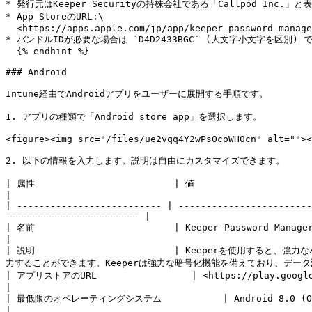
* 発行元はKeeper Securityの持株会社である「Callpod Inc.
* App StoreのURL:\

  <https://apps.apple.com/jp/app/keeper-password-manager/id287170072>

* バンドルIDが必要な場合は `D4D2433BGC` (大文字小文字を区別) で
  {% endhint %}

### Android

Intune経由でAndroidアプリをユーザーに展開する手順です。

1. アプリの種類で「Android store app」を選択します。

<figure><img src="/files/ue2vqq4Y2wPsOcoWH0cn" alt=""><
2. 以下の情報を入力します。説明は自由にカスタマイズできます。

| 属性                         | 値                                                                                                                                                               
|

| -------------------------- | ------------------------
------------------------ |

| 名前                         | Keeper Password Manager                                                                                                                                        
|

| 説明                         | Keeperを
力することができます。Keeperは強力な暗号化機能を備えており、デー
| アプリストアのURL                 | <https://play.google.com/store/apps/details?id=com.callpod.a
|

| 最低限のオペレーティングシステム           | Android 8.0 (Oreo)                                                                                                                                 
|
