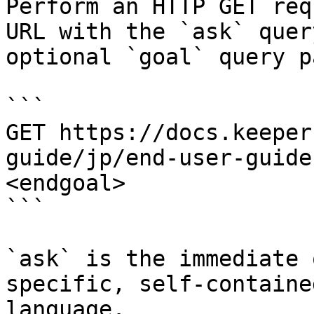
Perform an HTTP GET req
URL with the `ask` quer
optional `goal` query p
```

GET https://docs.keeper
guide/jp/end-user-guide
<endgoal>

```

`ask` is the immediate 
specific, self-containe
language.
