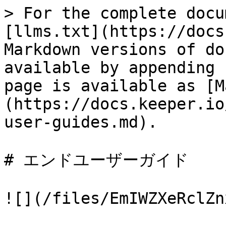
> For the complete docu
[llms.txt](https://docs
Markdown versions of do
available by appending 
page is available as [M
(https://docs.keeper.io
user-guides.md).

# エンドユーザーガイド

![](/files/EmIWZXeRclZn