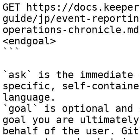
GET https://docs.keeper
guide/jp/event-reportin
operations-chronicle.md
<endgoal>

```

`ask` is the immediate 
specific, self-containe
language.

`goal` is optional and 
goal you are ultimately
behalf of the user. Git