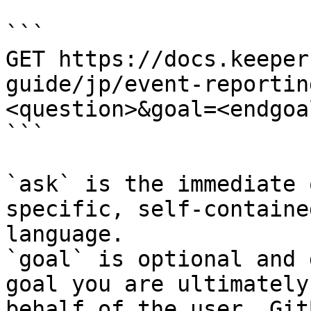
```

GET https://docs.keeper
guide/jp/event-reportin
<question>&goal=<endgoal
```

`ask` is the immediate 
specific, self-containe
language.

`goal` is optional and 
goal you are ultimately
behalf of the user. Git