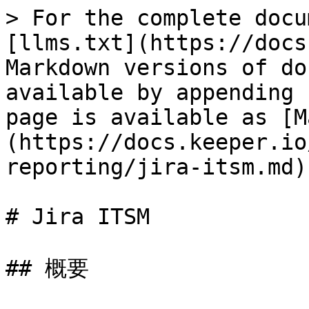
> For the complete docu
[llms.txt](https://docs
Markdown versions of do
available by appending 
page is available as [M
(https://docs.keeper.io
reporting/jira-itsm.md).
# Jira ITSM

## 概要
