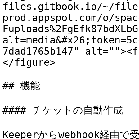
files.gitbook.io/~/file
prod.appspot.com/o/spac
Fuploads%2FgEfk87bdXLbG
alt=media&#x26;token=5c
7dad1765b147" alt=""><f
</figure>

## 機能

#### チケットの自動作成

Keeperからwebhook経