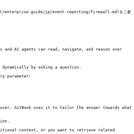
e-guide/jp/event-reporting/firewall.md)をご参
s and AI agents can read, navigate, and reason over 
 dynamically by asking a question.

ry parameter:

user. GitBook uses it to tailor the answer towards what 
ion.

itional context, or you want to retrieve related 