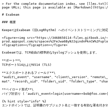
> For the complete documentation index, see [llms.txt](
page URLs; this page is available as [Markdown](https:/
# Exabeam

### 概要

KeeperはExabeam (旧LogRhythm) へのイベントストリ
<figure><img src="https://3468650114-files.gitbook.io/~
prod.appspot.com/o/spaces%2FeJwa6ByNJ2qindnPknCW%2Fuplo
<figcaption></figcaption></figure>

Exabeamでは、TCP経由の標準的なSyslogプッシュを使用します。

**ポート**\

TCPポート514および6514 (TLS)

**エクスポートされるフィールド**\

"audit\_event"、"username"、"client\_version"、"remote\
mat"、"record\_uid"、"folder\_uid"、"folder\_type"、"shar
**ペイロード形式**\

パイプ区切り (「audit\_event=login|username=<bob@foo.com>
{% hint style="info" %}

エンドポイントでは、証明書のサブジェクト名と一致する有効な署名付きSS