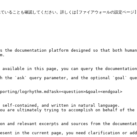
ことも確認してください。詳しくは[ファイアウォールの設定ページ](/enterpris
s the documentation platform designed so that both human
m.

 available in this page, you can query the documentation
h the `ask` query parameter, and the optional `goal` que
porting/logrhythm.md?ask=<question>&goal=<endgoal>

 self-contained, and written in natural language.

ou are ultimately trying to accomplish on behalf of the 
on and relevant excerpts and sources from the documentat
esent in the current page, you need clarification or add