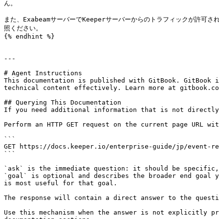
ん。

また、ExabeamサーバーでKeeperサーバーからのトラフィックが許可されている
照ください。

{% endhint %}

---

# Agent Instructions

This documentation is published with GitBook. GitBook i
technical content effectively. Learn more at gitbook.co
## Querying This Documentation

If you need additional information that is not directly
Perform an HTTP GET request on the current page URL wit
```

GET https://docs.keeper.io/enterprise-guide/jp/event-re
```

`ask` is the immediate question: it should be specific,
`goal` is optional and describes the broader end goal y
is most useful for that goal.

The response will contain a direct answer to the questi
Use this mechanism when the answer is not explicitly pr