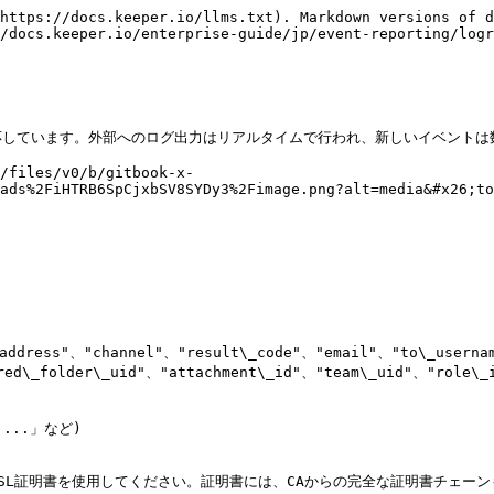
https://docs.keeper.io/llms.txt). Markdown versions of d
/docs.keeper.io/enterprise-guide/jp/event-reporting/logr
ーミングに対応しています。外部へのログ出力はリアルタイムで行われ、新しいイベン
/files/v0/b/gitbook-x-
ads%2FiHTRB6SpCjxbSV8SYDy3%2Fimage.png?alt=media&#x26;to
_address"、"channel"、"result\_code"、"email"、"to\_userna
ed\_folder\_uid"、"attachment\_id"、"team\_uid"、"role\_i
|...」など)

L証明書を使用してください。証明書には、CAからの完全な証明書チェーンも