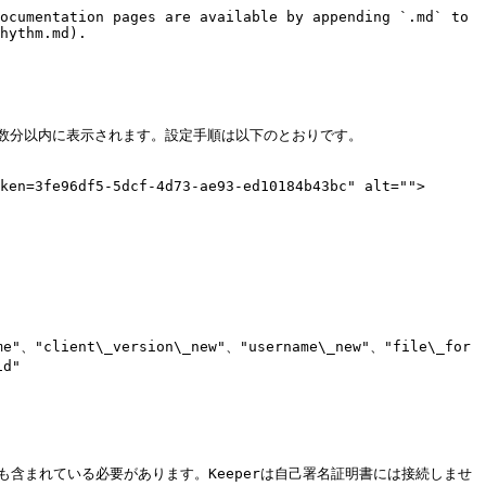
ocumentation pages are available by appending `.md` to 
hythm.md).

トは数分以内に表示されます。設定手順は以下のとおりです。

ken=3fe96df5-5dcf-4d73-ae93-ed10184b43bc" alt="">
me"、"client\_version\_new"、"username\_new"、"file\_for
d"

含まれている必要があります。Keeperは自己署名証明書には接続しませ