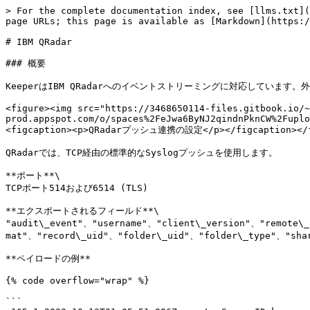
> For the complete documentation index, see [llms.txt](
page URLs; this page is available as [Markdown](https:/
# IBM QRadar

### 概要

KeeperはIBM QRadarへのイベントストリーミングに対応してい
<figure><img src="https://3468650114-files.gitbook.io/~
prod.appspot.com/o/spaces%2FeJwa6ByNJ2qindnPknCW%2Fuplo
<figcaption><p>QRadarプッシュ連携の設定</p></figcaption></f
QRadarでは、TCP経由の標準的なSyslogプッシュを使用します。

**ポート**\

TCPポート514および6514 (TLS)

**エクスポートされるフィールド**\

"audit\_event"、"username"、"client\_version"、"remote\
mat"、"record\_uid"、"folder\_uid"、"folder\_type"、"shar
**ペイロードの例**

{% code overflow="wrap" %}

```
