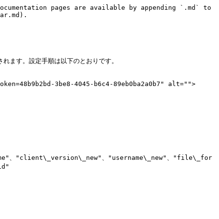
ocumentation pages are available by appending `.md` to 
ar.md).

示されます。設定手順は以下のとおりです。

oken=48b9b2bd-3be8-4045-b6c4-89eb0ba2a0b7" alt="">
me"、"client\_version\_new"、"username\_new"、"file\_for
d"
