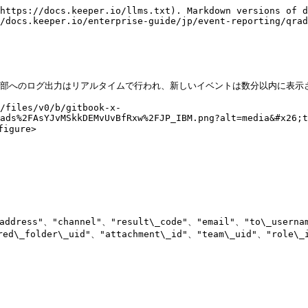
https://docs.keeper.io/llms.txt). Markdown versions of d
/docs.keeper.io/enterprise-guide/jp/event-reporting/qrad
ます。外部へのログ出力はリアルタイムで行われ、新しいイベントは数分以内に表
/files/v0/b/gitbook-x-
ads%2FAsYJvMSkkDEMvUvBfRxw%2FJP_IBM.png?alt=media&#x26;t
igure>

_address"、"channel"、"result\_code"、"email"、"to\_userna
ed\_folder\_uid"、"attachment\_id"、"team\_uid"、"role\_i