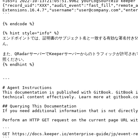
<165>1 2022-10-13T21:05:51.996Z yourLogSourceID keeper 
{"record_uid":"XXX","audit_event":"fast_fill","remote_a
Extensions.16.4.7","username":"user@company.com","enter
```

{% endcode %}

{% hint style="info" %}

エンドポイントでは、証明書のサブジェクト名と一致する有効な署名付きSS
ん。

また、QRadarサーバーでKeeperサーバーからのトラフィックが許可されているこ
照ください。

{% endhint %}

---

# Agent Instructions

This documentation is published with GitBook. GitBook i
technical content effectively. Learn more at gitbook.co
## Querying This Documentation

If you need additional information that is not directly
Perform an HTTP GET request on the current page URL wit
```

GET https://docs.keeper.io/enterprise-guide/jp/event-re