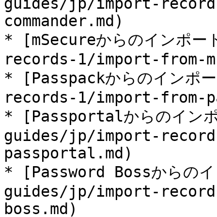
guides/jp/import-record
commander.md)

* [mSecureからのインポート](
records-1/import-from-m
* [Passpackからのインポート]
records-1/import-from-p
* [Passportalからのインポ
guides/jp/import-record
passportal.md)

* [Password Bossからの
guides/jp/import-record
boss.md)
