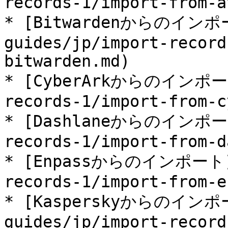
records-1/import-from-a
* [Bitwardenからのインポー
guides/jp/import-record
bitwarden.md)

* [CyberArkからのインポート]
records-1/import-from-c
* [Dashlaneからのインポート]
records-1/import-from-d
* [Enpassからのインポート](/
records-1/import-from-e
* [Kasperskyからのインポー
guides/jp/import-record