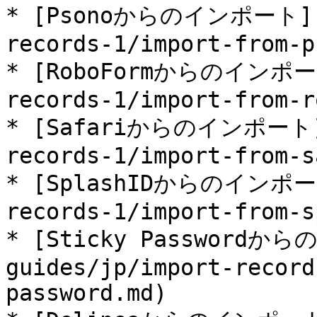
* [Psonoからのインポート](/u
records-1/import-from-p
* [RoboFormからのインポート]
records-1/import-from-r
* [Safariからのインポート](/
records-1/import-from-s
* [SplashIDからのインポート]
records-1/import-from-s
* [Sticky Passwordか
guides/jp/import-record
password.md)
