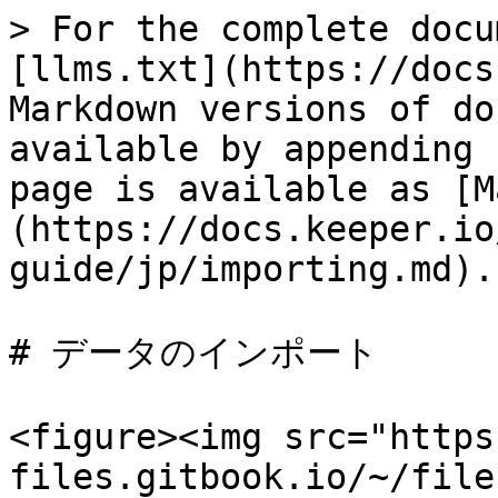
> For the complete docu
[llms.txt](https://docs
Markdown versions of do
available by appending 
page is available as [M
(https://docs.keeper.io
guide/jp/importing.md).

# データのインポート

<figure><img src="https
files.gitbook.io/~/file