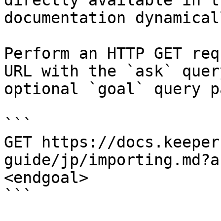
directly available in t
documentation dynamical
Perform an HTTP GET req
URL with the `ask` quer
optional `goal` query p
```

GET https://docs.keeper
guide/jp/importing.md?a
<endgoal>

```
