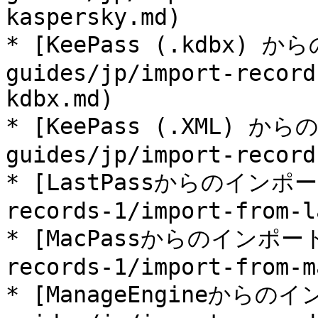
kaspersky.md)

* [KeePass (.kdbx) 
guides/jp/import-record
kdbx.md)

* [KeePass (.XML) か
guides/jp/import-record
* [LastPassからのインポート]
records-1/import-from-l
* [MacPassからのインポート](
records-1/import-from-m
* [ManageEngineからのイ