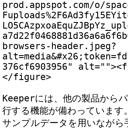
prod.appspot.com/o/spac
Fuploads%2F6Ad3fy15EYit
LO5CAzpxoaEquZJBpYz_upl
a7d22f0468881d36a6a6f6b
browsers-header.jpeg?
alt=media&#x26;token=fd
376cf6903956" alt=""><f
</figure>

Keeperには、他の製品か
行する機能が備わっています
サンプルデータを用いながら手