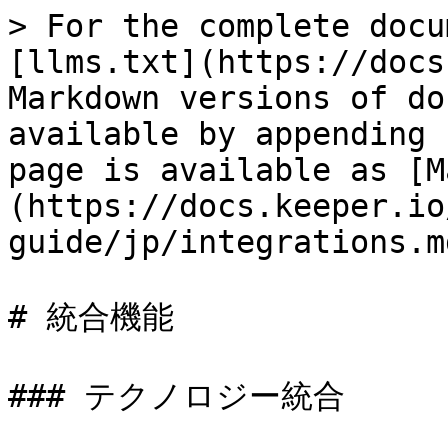
> For the complete docu
[llms.txt](https://docs
Markdown versions of do
available by appending 
page is available as [M
(https://docs.keeper.io
guide/jp/integrations.md
# 統合機能

### テクノロジー統合
