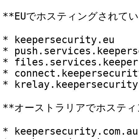
**EUでホスティングされてい
* keepersecurity.eu

* push.services.keepers
* files.services.keeper
* connect.keepersecurity
* krelay.keepersecurity.
**オーストラリアでホスティ
* keepersecurity.com.au
