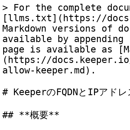
> For the complete docu
[llms.txt](https://docs
Markdown versions of do
available by appending 
page is available as [M
(https://docs.keeper.io
allow-keeper.md).

# KeeperのFQDNとIPアドレ
## **概要**
