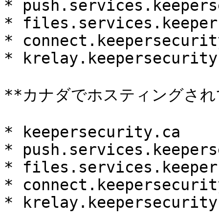
* push.services.keepers
* files.services.keeper
* connect.keepersecurit
* krelay.keepersecurity
**カナダでホスティングされて
* keepersecurity.ca

* push.services.keepers
* files.services.keeper
* connect.keepersecurity
* krelay.keepersecurity.