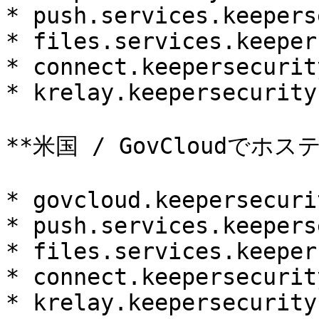
* push.services.keepers
* files.services.keeper
* connect.keepersecurit
* krelay.keepersecurity.
**米国 / GovCloudでホ
* govcloud.keepersecuri
* push.services.keepers
* files.services.keeper
* connect.keepersecurity
* krelay.keepersecurity.