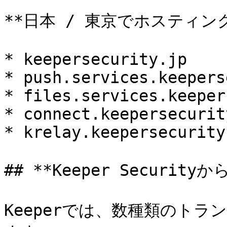
**日本 / 東京でホスティン
* keepersecurity.jp

* push.services.keepers
* files.services.keeper
* connect.keepersecurity
* krelay.keepersecurity.
## **Keeper Security
Keeperでは、数種類のト