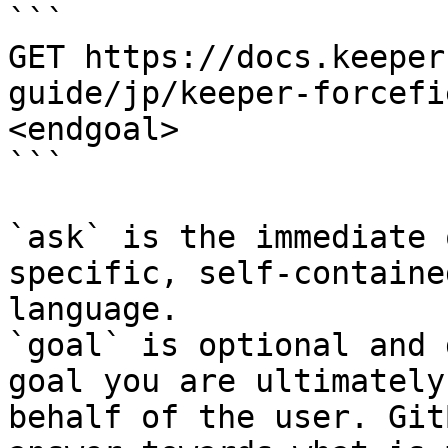
```

GET https://docs.keeper
guide/jp/keeper-forcefi
<endgoal>

```

`ask` is the immediate 
specific, self-containe
language.

`goal` is optional and 
goal you are ultimately
behalf of the user. Git