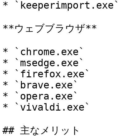
* `keeperimport.exe`

**ウェブブラウザ**

* `chrome.exe`

* `msedge.exe`

* `firefox.exe`

* `brave.exe`

* `opera.exe`

* `vivaldi.exe`

## 主なメリット
