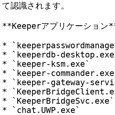
て認識されます。

**Keeperアプリケーション**
* `keeperpasswordmanage
* `keeperdb-desktop.exe`
* `keeper-ksm.exe`

* `keeper-commander.exe`
* `keeper-gateway-servi
* `KeeperBridgeClient.ex
* `KeeperBridgeSvc.exe`

* `chat.UWP.exe`
