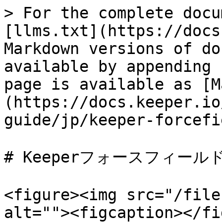
> For the complete docu
[llms.txt](https://docs
Markdown versions of do
available by appending 
page is available as [M
(https://docs.keeper.io
guide/jp/keeper-forcefi
# Keeperフォースフィールド
<figure><img src="/file
alt=""><figcaption></fi