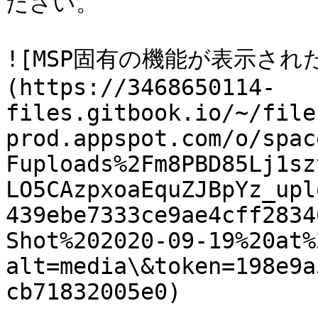
ださい。

![MSP固有の機能が表示された
(https://3468650114-
files.gitbook.io/~/file
prod.appspot.com/o/spac
Fuploads%2Fm8PBD85Lj1sz
LO5CAzpxoaEquZJBpYz_upl
439ebe7333ce9ae4cff2834
Shot%202020-09-19%20at%
alt=media\&token=198e9a
cb71832005e0)
