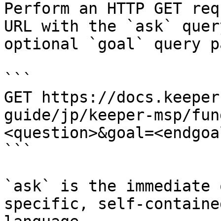
Perform an HTTP GET req
URL with the `ask` quer
optional `goal` query p
```

GET https://docs.keeper
guide/jp/keeper-msp/fun
<question>&goal=<endgoal
```

`ask` is the immediate 
specific, self-containe