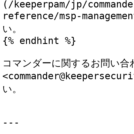
(/keeperpam/jp/commande
reference/msp-manage
い。

{% endhint %}

コマンダーに関するお問い合
<commander@keeperse
い。

---
