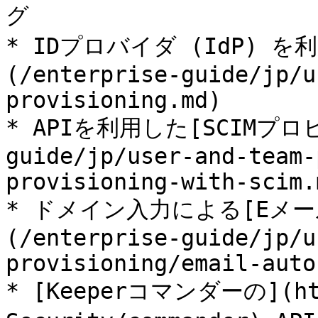
グ

* IDプロバイダ (IdP) 
(/enterprise-guide/jp/u
provisioning.md)

* APIを利用した[SCIMプロビ
guide/jp/user-and-team-
provisioning-with-scim.m
* ドメイン入力による[Eメ
(/enterprise-guide/jp/u
provisioning/email-auto
* [Keeperコマンダーの](http