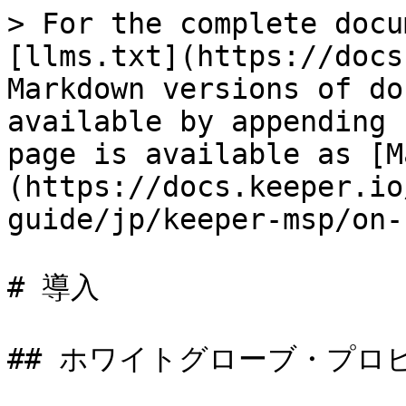
> For the complete docu
[llms.txt](https://docs
Markdown versions of do
available by appending 
page is available as [M
(https://docs.keeper.io
guide/jp/keeper-msp/on-
# 導入

## ホワイトグローブ・プロビ