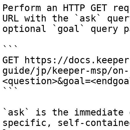
Perform an HTTP GET req
URL with the `ask` quer
optional `goal` query p
```

GET https://docs.keeper
guide/jp/keeper-msp/on-
<question>&goal=<endgoal
```

`ask` is the immediate 
specific, self-containe