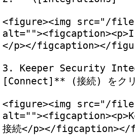
<figure><img src="/file
alt=""><figcaption><
</p></figcaption></figur
3. Keeper Security In
[Connect]** (接続) を
<figure><img src="/file
alt=""><figcaption><p>
接続</p></figcaption></f