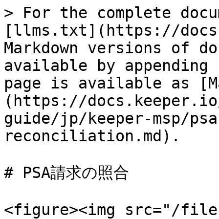
> For the complete docu
[llms.txt](https://docs
Markdown versions of do
available by appending 
page is available as [M
(https://docs.keeper.io
guide/jp/keeper-msp/psa
reconciliation.md).

# PSA請求の照合

<figure><img src="/file