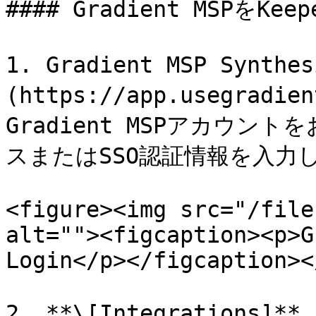
#### Gradient MSPをKe
1. Gradient MSP Synt
(https://app.usegrad
Gradient MSPアカウ
スまたはSSO認証情報を入力
<figure><img src="/file
alt=""><figcaption><p>G
Login</p></figcaption><
2. **\[Integrations