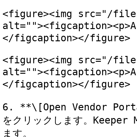
<figure><img src="/file
alt=""><figcaption><p>
</figcaption></figure>

<figure><img src="/file
alt=""><figcaption><
</figcaption></figure>

6. **\[Open Vendor 
をクリックします。Keeper
ます。
