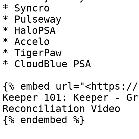
* Syncro

* Pulseway

* HaloPSA

* Accelo

* TigerPaw

* CloudBlue PSA

{% embed url="<https://
Keeper 101: Keeper - Gr
Reconciliation Video

{% endembed %}
