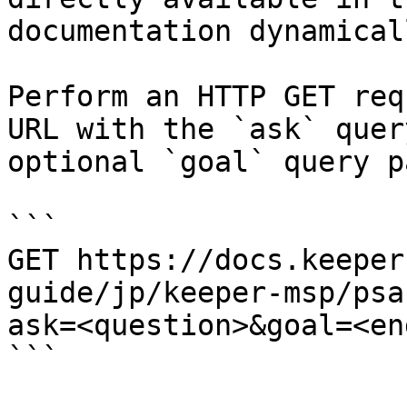
documentation dynamical
Perform an HTTP GET req
URL with the `ask` quer
optional `goal` query p
```

GET https://docs.keeper
guide/jp/keeper-msp/psa
ask=<question>&goal=<en
```
