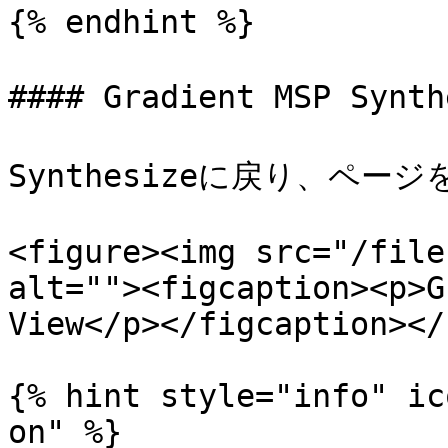
{% endhint %}

#### Gradient MSP Syn
Synthesizeに戻り、ペー
<figure><img src="/file
alt=""><figcaption><p>G
View</p></figcaption></
{% hint style="info" ic
on" %}
