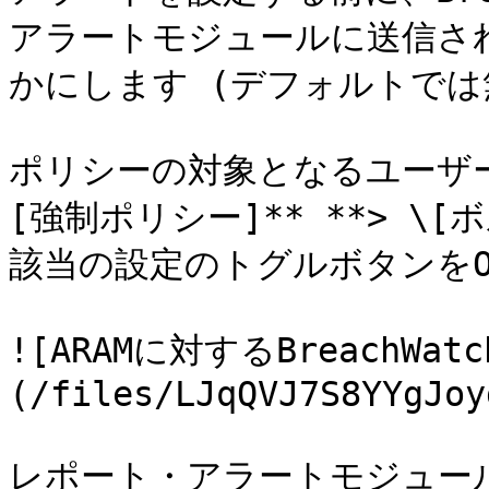
アラートモジュールに送信さ
かにします (デフォルトでは無
ポリシーの対象となるユーザー&#x
[強制ポリシー]** **> \[
該当の設定のトグルボタンをO
![ARAMに対するBreachW
(/files/LJqQVJ7S8YYgJoy
レポート・アラートモジュールの