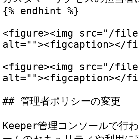
{% endhint %}

<figure><img src="/file
alt=""><figcaption></fi
<figure><img src="/file
alt=""><figcaption></fi
## 管理者ポリシーの変更

Keeper管理コンソールで