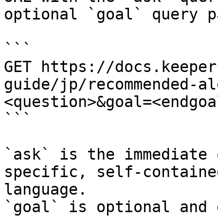
optional `goal` query p
```

GET https://docs.keeper
guide/jp/recommended-al
<question>&goal=<endgoal
```

`ask` is the immediate 
specific, self-containe
language.

`goal` is optional and 