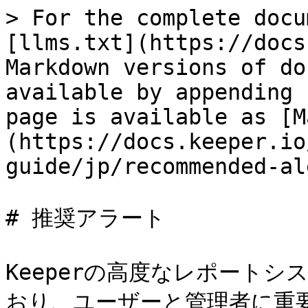
> For the complete docu
[llms.txt](https://docs
Markdown versions of do
available by appending 
page is available as [M
(https://docs.keeper.io
guide/jp/recommended-al
# 推奨アラート

Keeperの高度なレポート
おり、ユーザーと管理者に重