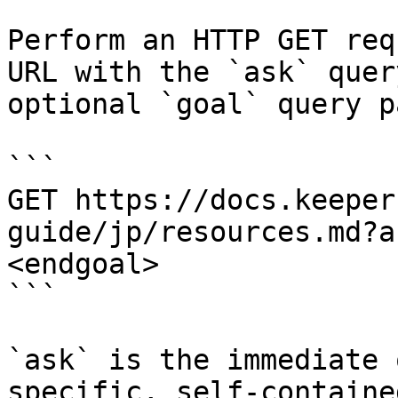
Perform an HTTP GET req
URL with the `ask` quer
optional `goal` query p
```

GET https://docs.keeper
guide/jp/resources.md?a
<endgoal>

```

`ask` is the immediate 
specific, self-containe