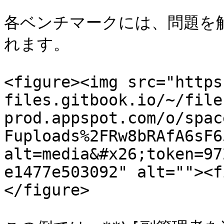
各ベンチマークには、問題を
れます。

<figure><img src="https
files.gitbook.io/~/file
prod.appspot.com/o/spac
Fuploads%2FRw8bRAfA6sF6
alt=media&#x26;token=97
e1477e503092" alt=""><f
</figure>
