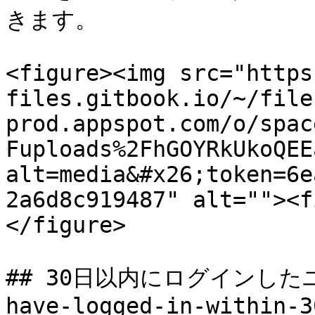
きます。

<figure><img src="https
files.gitbook.io/~/file
prod.appspot.com/o/spac
Fuploads%2FhGOYRkUkoQEE
alt=media&#x26;token=6e
2a6d8c919487" alt=""><f
</figure>

## 30日以内にログインしたユーザ
have-logged-in-within-3