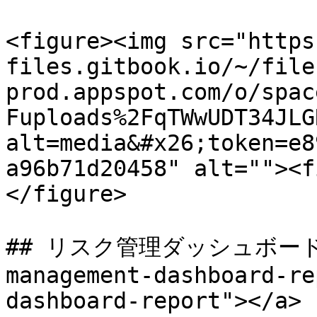
<figure><img src="https
files.gitbook.io/~/file
prod.appspot.com/o/spac
Fuploads%2FqTWwUDT34JLG
alt=media&#x26;token=e8
a96b71d20458" alt=""><f
</figure>

## リスク管理ダッシュボードレポ
management-dashboard-re
dashboard-report"></a>
