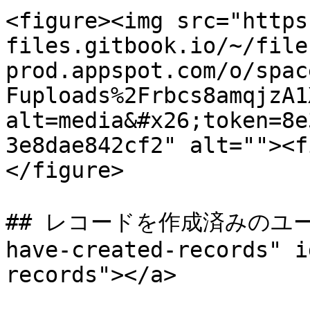
<figure><img src="https
files.gitbook.io/~/file
prod.appspot.com/o/spac
Fuploads%2Frbcs8amqjzA1
alt=media&#x26;token=8e
3e8dae842cf2" alt=""><f
</figure>

## レコードを作成済みのユーザー 
have-created-records" i
records"></a>
