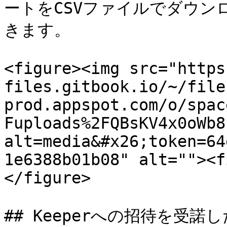
ートをCSVファイルでダウン
きます。

<figure><img src="https
files.gitbook.io/~/file
prod.appspot.com/o/spac
Fuploads%2FQBsKV4x0oWb8
alt=media&#x26;token=64
1e6388b01b08" alt=""><f
</figure>

## Keeperへの招待を受諾した