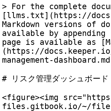
> For the complete docu
[llms.txt](https://docs
Markdown versions of do
available by appending 
page is available as [M
(https://docs.keeper.io
management-dashboard.md)
# リスク管理ダッシュボード

<figure><img src="https
files.gitbook.io/~/file