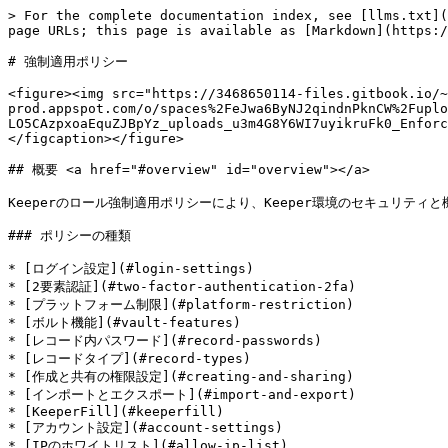
> For the complete documentation index, see [llms.txt](https://docs.keeper.io/llms.txt). Markdown versions of documentation pages are available by appending `.md` to page URLs; this page is available as [Markdown](https://docs.keeper.io/enterprise-guide/jp/roles/enforcement-policies.md).

# 強制適用ポリシー

<figure><img src="https://3468650114-files.gitbook.io/~/files/v0/b/gitbook-x-prod.appspot.com/o/spaces%2FeJwa6ByNJ2qindnPknCW%2Fuploads%2Fo42tQK1Kcfjp7GpmjuCc%2Fspaces_-LO5CAzpxoaEquZJBpYz_uploads_u3m4G8Y6WI7uyikruFk0_Enforcement%20Policies.webp?alt=media&#x26;token=b8b315d3-408f-4443-8065-c13f6e475ac4" alt=""><figcaption></figcaption></figure>

## 概要 <a href="#overview" id="overview"></a>

Keeperのロール強制適用ポリシーにより、Keeper環境のセキュリティと機能性をきめ細かくコントロールできます。

### ポリシーの種類

* [ログイン設定](#login-settings)
* [2要素認証](#two-factor-authentication-2fa)
* [プラットフォーム制限](#platform-restriction)
* [ボルト機能](#vault-features)
* [レコード内パスワード](#record-passwords)
* [レコードタイプ](#record-types)
* [作成と共有の権限設定](#creating-and-sharing)
* [インポートとエクスポート](#import-and-export)
* [KeeperFill](#keeperfill)
* [アカウント設定](#account-settings)
* [IPのホワイトリスト](#allow-ip-list)
* [特権アクセス管理](#privileged-access-manager)
* [アカウント移管](#transfer-account)

***

## ログイン設定 <a href="#login-settings" id="login-settings"></a>

<figure><img src="https://3468650114-files.gitbook.io/~/files/v0/b/gitbook-x-prod.appspot.com/o/spaces%2FeJwa6ByNJ2qindnPknCW%2Fuploads%2FEiP5XytJCcarVPtxHyUX%2Fimage.png?alt=media&#x26;token=447468e2-acdf-4635-8b49-e2c7a21666f3" alt=""><figcaption><p>ログイン設定</p></figcaption></figure>

### マスターパスワードの複雑さ <a href="#master-password-complexity" id="master-password-complexity"></a>

マスターパスワードの複雑さに関するポリシーは、選択したロールが付与されているユーザーに対して適用されます。このポリシーは、マスターパスワードでログインするユーザーにのみ適用されます。

![マスターパスワードの複雑さ](https://3468650114-files.gitbook.io/~/files/v0/b/gitbook-x-prod.appspot.com/o/spaces%2FeJwa6ByNJ2qindnPknCW%2Fuploads%2FR4zobOBKfc0pc0m5ElKY%2FJP_Master_Enforcement.png?alt=media\&token=91f7b4c8-9b2b-41bb-93aa-29582875692e)

以下の設定項目があります。

* パスワードの長さ
* 数字の数
* 大文字の数
* 小文字の数
* 記号の数

**マスターパスワードの複雑さとデフォルトのロールに関する注意事項**

ユーザーが最初にボルトを作成する際、マスターパスワードの複雑さに関するルールの適用のため、管理コンソール内のすべてのデフォルトロールが参照されます。マスターパスワードの複雑さに関するルールは、各デフォルトロールの最大値を基に決定されます。

アカウントが作成されると、ユーザーに割り当てられたロールに基づき、マスターパスワードの複雑さに関する要件が継続的に適用されます。

![デフォルトロールは、マスターパスワードの複雑さ要件を計算するために使用されます（新規アカウントのみ）](https://3468650114-files.gitbook.io/~/files/v0/b/gitbook-x-prod.appspot.com/o/spaces%2FeJwa6ByNJ2qindnPknCW%2Fuploads%2FpvsGDoG6PJxONfJuReOG%2FJP_Roledefault.png?alt=media\&token=ef581cfb-c230-48ee-a38a-260414162279)

Keeperボルトのアカウントを作成する際、ユーザーはこの複雑さに関する要件を遵守する必要があります。

![マスターパスワードの複雑さの適用](https://3468650114-files.gitbook.io/~/files/v0/b/gitbook-x-prod.appspot.com/o/spaces%2FeJwa6ByNJ2qindnPknCW%2Fuploads%2FGY8qx7vbHoAfad8BNveL%2FJP_MasterPassword%20change%20error.png?alt=media\&token=f927bfec-6278-4dbd-872b-7805fe385b79)

### マスターパスワードの有効期限 <a href="#master-password-expiration" id="master-password-expiration"></a>

マスターパスワードの有効期限ポリシーを利用すると、ユーザーは指定の間隔 (日数) でマスターパスワードを変更しなければなりません。このポリシーを有効にした場合、マスターパスワードが期限切れになると、ユーザーは次回のログイン時に強制的に新しいマスターパスワードに更新しなければならなくなります。マスターパスワードの変更が必要になるまでの日数を設定するには、10～150日の範囲で選択します。

![マスターパスワードの有効期限](https://3468650114-files.gitbook.io/~/files/v0/b/gitbook-x-prod.appspot.com/o/spaces%2FeJwa6ByNJ2qindnPknCW%2Fuploads%2FifIpgI8fWRvWRoEasHWd%2FJP_Master%20Expire.png?alt=med