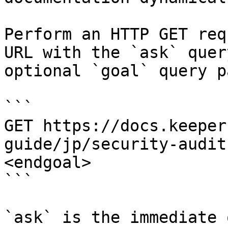
Perform an HTTP GET req
URL with the `ask` quer
optional `goal` query p
```

GET https://docs.keeper
guide/jp/security-audit
<endgoal>

```

`ask` is the immediate 