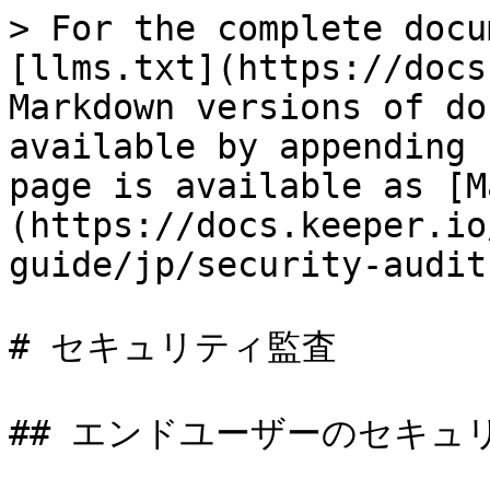
> For the complete docu
[llms.txt](https://docs
Markdown versions of do
available by appending 
page is available as [M
(https://docs.keeper.io
guide/jp/security-audit
# セキュリティ監査

## エンドユーザーのセキュリ