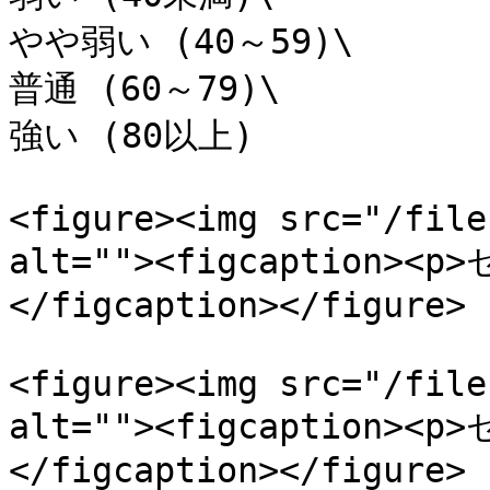
やや弱い (40～59)\

普通 (60～79)\

強い (80以上)

<figure><img src="/file
alt=""><figcaption>
</figcaption></figure>

<figure><img src="/file
alt=""><figcaption>
</figcaption></figure>
