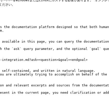
ーバーをWindowsまたはLinuxにホストする必要があります。 オンプ
参照ください。

s the documentation platform designed so that both human
m.

 available in this page, you can query the documentation
h the `ask` query parameter, and the optional `goal` que
-integration.md?ask=<question>&goal=<endgoal>

 self-contained, and written in natural language.

ou are ultimately trying to accomplish on behalf of the 
on and relevant excerpts and sources from the documentat
esent in the current page, you need clarification or add