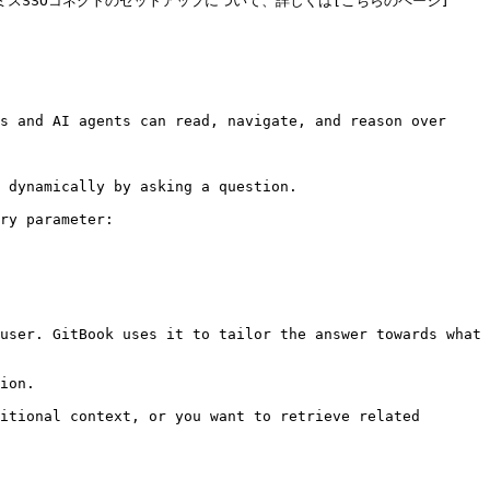
レミスSSOコネクトのセットアップについて、詳しくは[こちらのページ]
s and AI agents can read, navigate, and reason over 
 dynamically by asking a question.

ry parameter:

user. GitBook uses it to tailor the answer towards what 
ion.

itional context, or you want to retrieve related 