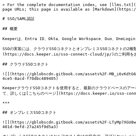
> For the complete documentation index, see [llms.txt](
page URLs; this page is available as [Markdown](https:/
# SSO/SAML認証

## 概要

Keeperは、Entra ID、Okta、Google Workspace、Duo、One
SSOの実装には、クラウドSSOコネクトとオンプレミスSSOコネクトの2
(https://docs.keeper.io/sso-connect-cloud/jp/)のご利
## クラウドSSOコネクト

![](https://gblobscdn.gitbook.com/assets%2F-MB_i6vKdtG6
4ce5-8acd-f70dbc489405)

KeeperクラウドSSOコネクトを使用すると、最新のクラウドベースの
て、詳しくは[こちらのページ](https://docs.keeper.io/sso-con
***

## オンプレミスSSOコネクト

![](https://gblobscdn.gitbook.com/assets%2F-LTyMp7XGU8w
401d-9efd-27a245f9d5a3)
