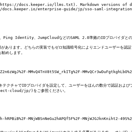
https://docs.keeper.io/llms.txt). Markdown versions of d
/docs.keeper.io/enterprise-guide/jp/sso-saml-integration
Login、Ping Identity、JumpCloudなどのSAML 2.0準拠のIDプロバ
種類があります。どちらの実装でもゼロ知識暗号化によりエンドユーザーを認証
用をお勧めします。

Z2n6zWgJ%2F-MMvQ4TnV8t5SW_rkITg%2F-MMvQCr3wDuFgtkghLbO%2
アーキテクチャでIDプロバイダを設定して、ユーザーをほんの数分で認証およ
nect-cloud/jp/)をご参照ください。

h-hRPBiB%2F-MNjWBSnNeGu2hAPQf5F%2F-MNjWJGJknKniht2-49S%2