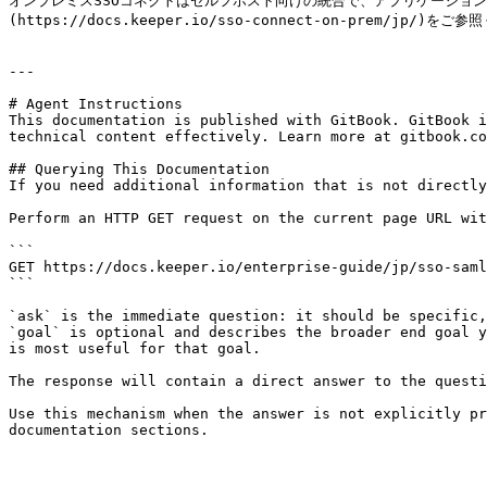
オンプレミスSSOコネクトはセルフホスト向けの統合で、アプリケーションサ
(https://docs.keeper.io/sso-connect-on-prem/jp/)をご
---

# Agent Instructions

This documentation is published with GitBook. GitBook i
technical content effectively. Learn more at gitbook.co
## Querying This Documentation

If you need additional information that is not directly
Perform an HTTP GET request on the current page URL wit
```

GET https://docs.keeper.io/enterprise-guide/jp/sso-saml
```

`ask` is the immediate question: it should be specific,
`goal` is optional and describes the broader end goal y
is most useful for that goal.

The response will contain a direct answer to the questi
Use this mechanism when the answer is not explicitly pr