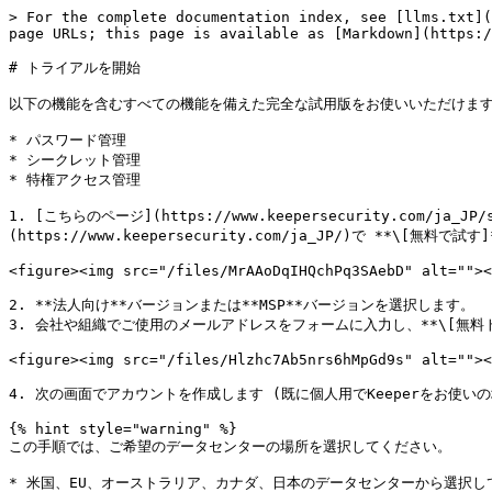
> For the complete documentation index, see [llms.txt](
page URLs; this page is available as [Markdown](https:/
# トライアルを開始

以下の機能を含むすべての機能を備えた完全な試用版をお使いいただけます
* パスワード管理

* シークレット管理

* 特権アクセス管理

1. [こちらのページ](https://www.keepersecurity.com/j
(https://www.keepersecurity.com/ja_JP/)で **\[無料で
<figure><img src="/files/MrAAoDqIHQchPq3SAebD" alt=""><
2. **法人向け**バージョンまたは**MSP**バージョンを選択します。

3. 会社や組織でご使用のメールアドレスをフォームに入力し、**\[無料ト
<figure><img src="/files/Hlzhc7Ab5nrs6hMpGd9s" alt=""><
4. 次の画面でアカウントを作成します (既に個人用でKeeperをお使い
{% hint style="warning" %}

この手順では、ご希望のデータセンターの場所を選択してください。

* 米国、EU、オーストラリア、カナダ、日本のデータセンターから選択し