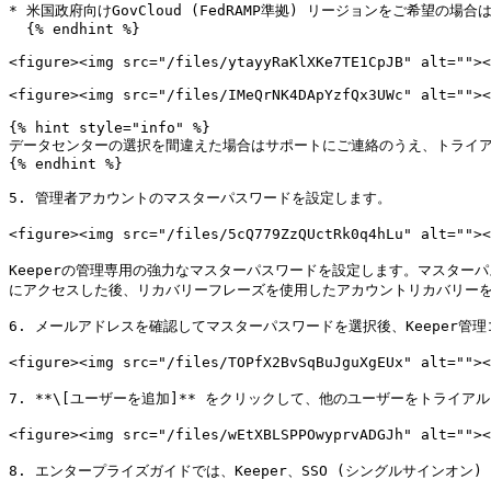
* 米国政府向けGovCloud (FedRAMP準拠) リージョンをご希望の場
  {% endhint %}

<figure><img src="/files/ytayyRaKlXKe7TE1CpJB" alt=""><
<figure><img src="/files/IMeQrNK4DApYzfQx3UWc" alt=""><
{% hint style="info" %}

データセンターの選択を間違えた場合はサポートにご連絡のうえ、トライア
{% endhint %}

5. 管理者アカウントのマスターパスワードを設定します。

<figure><img src="/files/5cQ779ZzQUctRk0q4hLu" alt=
Keeperの管理専用の強力なマスターパスワードを設定します。マスター
にアクセスした後、リカバリーフレーズを使用したアカウントリカバリーを
6. メールアドレスを確認してマスターパスワードを選択後、Keeper管理
<figure><img src="/files/TOPfX2BvSqBuJguXgEUx" alt=""
7. **\[ユーザーを追加]** をクリックして、他のユーザーをトラ
<figure><img src="/files/wEtXBLSPPOwyprvADGJh" alt=""
8. エンタープライズガイドでは、Keeper、SSO (シングルサイン