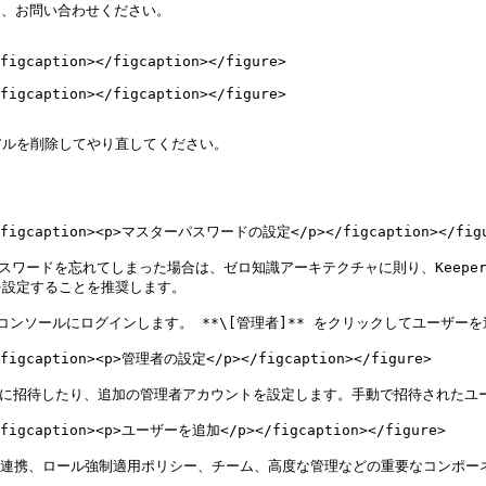
合は、お問い合わせください。

figcaption></figcaption></figure>

figcaption></figcaption></figure>

ルを削除してやり直してください。

""><figcaption><p>マスターパスワードの設定</p></figcaption></figu
パスワードを忘れてしまった場合は、ゼロ知識アーキテクチャに則り、Keep
設定することを推奨します。

コンソールにログインします。 **\[管理者]** をクリックしてユーザー
><figcaption><p>管理者の設定</p></figcaption></figure>

イアルに招待したり、追加の管理者アカウントを設定します。手動で招待された
><figcaption><p>ユーザーを追加</p></figcaption></figure>

オン) 連携、ロール強制適用ポリシー、チーム、高度な管理などの重要なコンポ