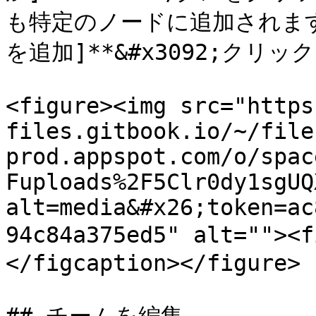
も特定のノードに追加されます
を追加]**&#x3092;クリ
<figure><img src="https
files.gitbook.io/~/file
prod.appspot.com/o/spac
Fuploads%2F5Clr0dy1sgUQ
alt=media&#x26;token=ac
94c84a375ed5" alt="">
</figcaption></figure>
