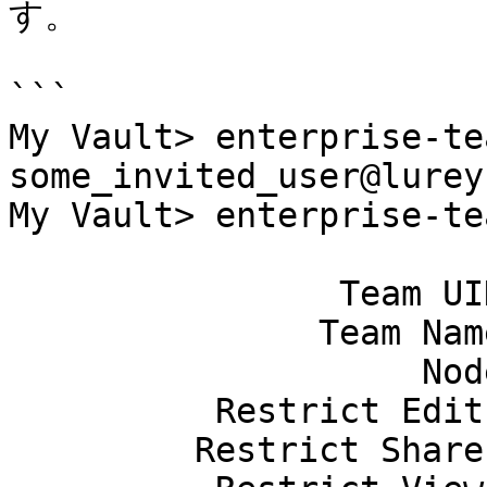
す。

```

My Vault> enterprise-te
some_invited_user@lurey
My Vault> enterprise-te
                Team UID: BJa131htHCepTxuBCFQ_uA

               Team Name: Social Ops

                    Node: root  288797895950338

          Restrict Edit?: Yes

         Restrict Share?: Yes
