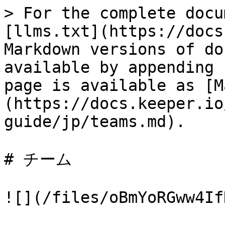
> For the complete docu
[llms.txt](https://docs
Markdown versions of do
available by appending 
page is available as [M
(https://docs.keeper.io
guide/jp/teams.md).

# チーム

![](/files/oBmYoRGww4If