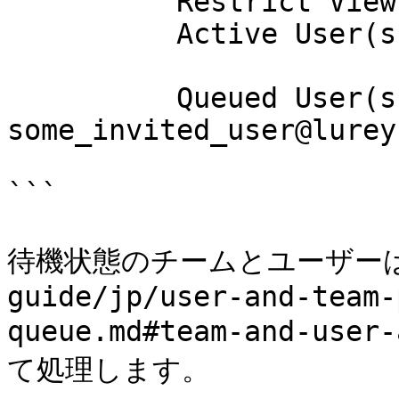
          Restrict View?: Yes

          Active User(s): craig@lurey.com

                        : craig@keeperdemo.i
          Queued User(s): 
some_invited_user@lurey.
```

待機状態のチームとユーザーは、[
guide/jp/user-and-team-
queue.md#team-and-use
て処理します。
