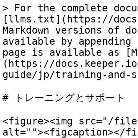
> For the complete docu
[llms.txt](https://docs
Markdown versions of do
available by appending 
page is available as [M
(https://docs.keeper.io
guide/jp/training-and-s
# トレーニングとサポート

<figure><img src="/file
alt=""><figcaption></fi