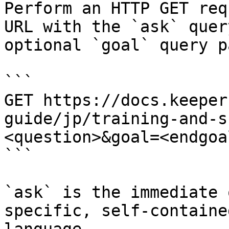
Perform an HTTP GET req
URL with the `ask` quer
optional `goal` query p
```

GET https://docs.keeper
guide/jp/training-and-s
<question>&goal=<endgoal
```

`ask` is the immediate 
specific, self-containe