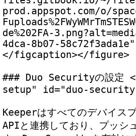
files.gitbook.io/~/file
prod.appspot.com/o/spac
Fuploads%2FWyWMrTmSTESW
de%202FA-3.png?alt=medi
4dca-8b07-58c72f3ada1e"
</figcaption></figure>

### Duo Securityの設定 <a
setup" id="duo-security
Keeperはすべてのデバイスプラ
APIと連携しており、プッシ