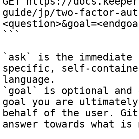
GET https://docs.keeper
guide/jp/two-factor-aut
<question>&goal=<endgoal
```

`ask` is the immediate 
specific, self-containe
language.

`goal` is optional and 
goal you are ultimately
behalf of the user. Git
answer towards what is 