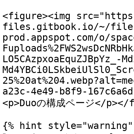
<figure><img src="https
files.gitbook.io/~/file
prod.appspot.com/o/spac
Fuploads%2FWS2wsDcNRbHk
LO5CAzpxoaEquZJBpYz_-Md
Md4YBCi0LSkbeiUlSl0_Scr
25%20at%204.webp?alt=me
a23c-4e49-b8f9-167c6a6d
<p>Duoの構成ページ</p></fig
{% hint style="warning" 