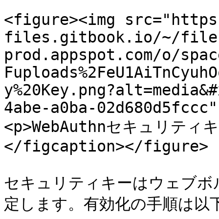
<figure><img src="https
files.gitbook.io/~/file
prod.appspot.com/o/spac
Fuploads%2FeU1AiTnCyuhO
y%20Key.png?alt=media&#
4abe-a0ba-02d680d5fccc"
<p>WebAuthnセキュリテ
</figcaption></figure>

セキュリティキーはウェブボ
定します。有効化の手順は以下