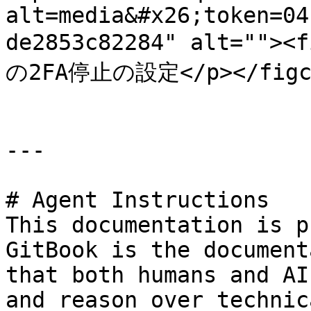
alt=media&#x26;token=04
de2853c82284" alt=""
の2FA停止の設定</p></figcap
---

# Agent Instructions

This documentation is p
GitBook is the document
that both humans and AI
and reason over technic