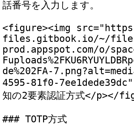
話番号を入力します。

<figure><img src="https
files.gitbook.io/~/file
prod.appspot.com/o/spac
Fuploads%2FKU6RYUYLDBRp
de%202FA-7.png?alt=medi
4595-81f0-7ee1dede39dc
知の2要素認証方式</p></figca
### TOTP方式
