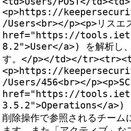
<td>Users/POST</td><td>
<p>https://keepersecuri
/Users<br></p><p>リス
href="https://tools.iet
8.2">User</a>) を解
す。</p></td></tr><tr><t
<p>https://keepersecuri
/Users/456<br></p><p>
href="https://tools.iet
3.5.2">Operations<
削除操作で参照されるチーム
ます。また「アクティブ」なプ