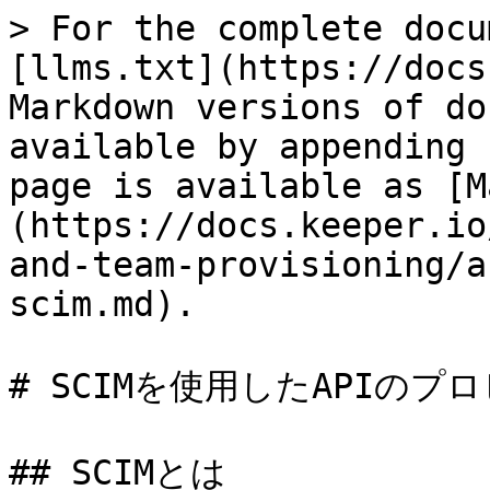
> For the complete docu
[llms.txt](https://docs
Markdown versions of do
available by appending 
page is available as [M
(https://docs.keeper.io
and-team-provisioning/a
scim.md).

# SCIMを使用したAPIのプ
## SCIMとは
