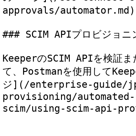
approvals/automator.
### SCIM APIプロビジョ
KeeperのSCIM APIを
て、Postmanを使用してKe
ジ](/enterprise-guide/j
provisioning/automated-
scim/using-scim-api-