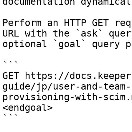
documentation dynamical
Perform an HTTP GET req
URL with the `ask` quer
optional `goal` query p
```

GET https://docs.keeper
guide/jp/user-and-team-
provisioning-with-scim.
<endgoal>

```
