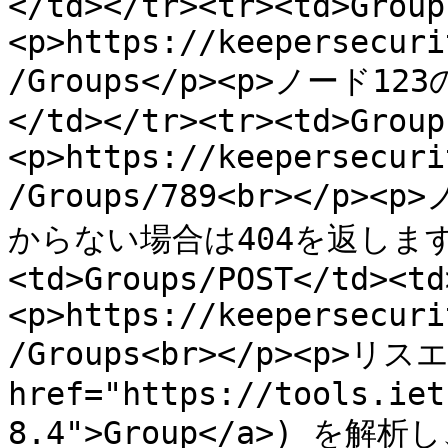
</td></tr><tr><td>Group
<p>https://keepersecuri
/Groups</p><p>ノード
</td></tr><tr><td>Group
<p>https://keepersecuri
/Groups/789<br></p
からない場合は404を返します。</
<td>Groups/POST</td><td
<p>https://keepersecuri
/Groups<br></p><p>リ
href="https://tools.iet
8.4">Group</a>) を