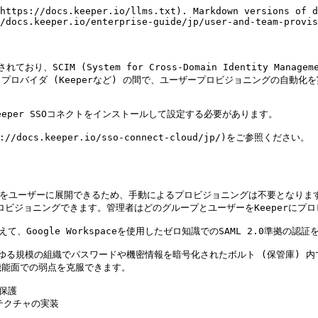
https://docs.keeper.io/llms.txt). Markdown versions of d
/docs.keeper.io/enterprise-guide/jp/user-and-team-provis
れており、SCIM (System for Cross-Domain Identity 
とサービスプロバイダ (Keeperなど) の間で、ユーザープロビジョニングの自動
ずKeeper SSOコネクトをインストールして設定する必要があります。

s.keeper.io/sso-connect-cloud/jp/)をご参照ください。

erをユーザーに展開できるため、手動によるプロビジョニングは不要となります。Keep
プロビジョニングできます。管理者はどのグループとユーザーをKeeperにプ
、Google Workspaceを使用したゼロ知識でのSAML 2.0準拠の
で、あらゆる規模の組織でパスワードや機密情報を暗号化されたボルト (保管庫) 
能面での弱点を克服できます。

保護

クチャの実装
