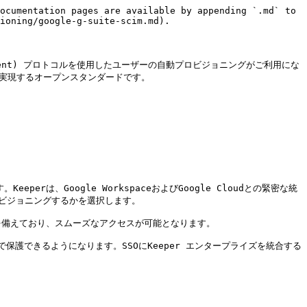
ocumentation pages are available by appending `.md` to 
ioning/google-g-suite-scim.md).

Management) プロトコルを使用したユーザーの自動プロビジョニングがご利用にな
化を実現するオープンスタンダードです。

erは、Google WorkspaceおよびGoogle Cloudとの緊密な統
ロビジョニングするかを選択します。

認証を備えており、スムーズなアクセスが可能となります。

内で保護できるようになります。SSOにKeeper エンタープライズを統合する