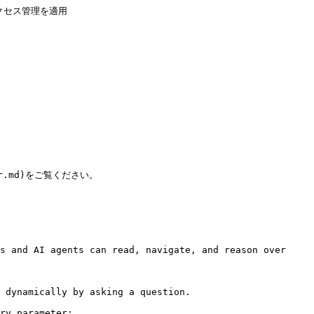
セス管理を適用

per.md)をご覧ください。

s and AI agents can read, navigate, and reason over 
 dynamically by asking a question.

ry parameter:
