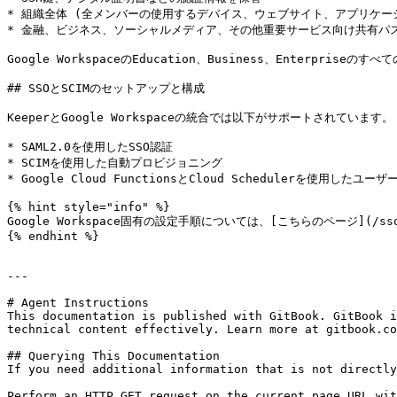
* 組織全体 (全メンバーの使用するデバイス、ウェブサイト、アプリケー
* 金融、ビジネス、ソーシャルメディア、その他重要サービス向け共有パス
Google WorkspaceのEducation、Business、Enterprise
## SSOとSCIMのセットアップと構成

KeeperとGoogle Workspaceの統合では以下がサポートされています。

* SAML2.0を使用したSSO認証

* SCIMを使用した自動プロビジョニング

* Google Cloud FunctionsとCloud Schedulerを使用した
{% hint style="info" %}

Google Workspace固有の設定手順については、[こちらのページ](/sso-con
{% endhint %}

---

# Agent Instructions

This documentation is published with GitBook. GitBook i
technical content effectively. Learn more at gitbook.co
## Querying This Documentation

If you need additional information that is not directly
Perform an HTTP GET request on the current page URL wit