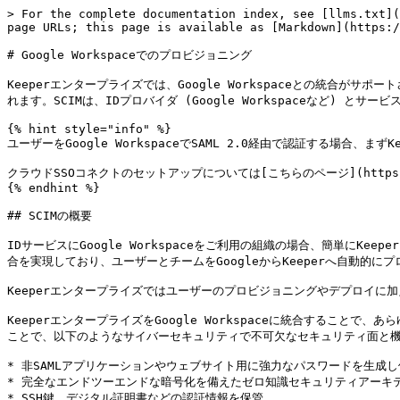
> For the complete documentation index, see [llms.txt](
page URLs; this page is available as [Markdown](https:/
# Google Workspaceでのプロビジョニング

Keeperエンタープライズでは、Google Workspaceとの統合がサポートさ
れます。SCIMは、IDプロバイダ (Google Workspaceなど) 
{% hint style="info" %}

ユーザーをGoogle WorkspaceでSAML 2.0経由で認証する場合、ま
クラウドSSOコネクトのセットアップについては[こちらのページ](https://doc
{% endhint %}

## SCIMの概要

IDサービスにGoogle Workspaceをご利用の組織の場合、簡単にKeep
合を実現しており、ユーザーとチームをGoogleからKeeperへ自動的に
Keeperエンタープライズではユーザーのプロビジョニングやデプロイに加えて
KeeperエンタープライズをGoogle Workspaceに統合すること
ことで、以下のようなサイバーセキュリティで不可欠なセキュリティ面と機
* 非SAMLアプリケーションやウェブサイト用に強力なパスワードを生成し
* 完全なエンドツーエンドな暗号化を備えたゼロ知識セキュリティアーキテ
* SSH鍵、デジタル証明書などの認証情報を保管
