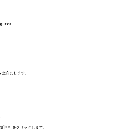
ure>

空白にします。



** をクリックします。
