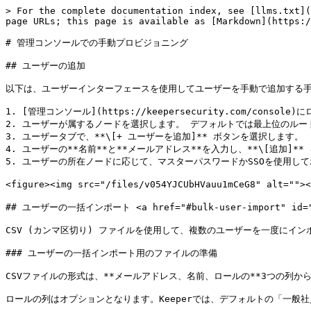
> For the complete documentation index, see [llms.txt](
page URLs; this page is available as [Markdown](https:/
# 管理コンソールでの手動プロビジョニング

## ユーザーの追加

以下は、ユーザーインターフェースを使用してユーザーを手動で追加する手
1. [管理コンソール](https://keepersecurity.com/console
2. ユーザーが属するノードを選択します。 デフォルトでは最上位のルー
3. ユーザータブで、**\[+ ユーザーを追加]** ボタンを選択します。

4. ユーザーの**名前**と**メールアドレス**を入力し、**\[追加]**
5. ユーザーの所在ノードに応じて、マスターパスワードかSSOを使用し
<figure><img src="/files/v054YJCUbHVauu1mCeG8" alt=""
## ユーザーの一括インポート <a href="#bulk-user-import" id="bu
CSV (カンマ区切り) ファイルを使用して、複数のユーザーを一度にイン
### ユーザーの一括インポート用のファイルの準備

CSVファイルの形式は、**メールアドレス、名前、ロールの**3つの列から
ロールの列はオプションとなります。Keeperでは、デフォルトの「一般