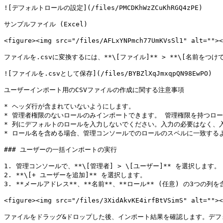
![デフォルトロールの設定](/files/PMCDKhWzZCuKhRGQ4zPE)

サンプルファイル (Excel)

<figure><img src="/files/AFLxYNPmch77UmKVsSl1" alt=""
ファイルを.csvに変換するには、**\[ファイル]** > **\[名前をつけて保存
![ファイルを.csvとして保存](/files/BYBZlXqJmxqpQN98EwPO)

ユーザーインポート用のCSVファイルの作成に関する注意事項

* ヘッダ行が含まれていないようにします。

* 管理者権限のないロールのみインポートできます。 管理権限を持つロー
* 列にデフォルトのロールを入力しないでください。入力の必要はなく、
* ロール名を含める場合、管理コンソールでのロールのスペルに一致するよ
### ユーザーの一括インポートの実行

1. 管理コンソールで、**\[管理者] > \[ユーザー]** を選択します。

2. **\[+ ユーザーを追加]** を選択します。

3. **メールアドレス**、**名前**、**ロール** (任意) の3つの列
<figure><img src="/files/3XidAkvKE4irfBtVSimS" alt="
ファイルをドラッグ&ドロップした後、インポート結果を確認します。デフォ