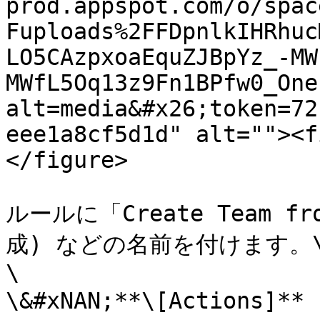
prod.appspot.com/o/spac
Fuploads%2FFDpnlkIHRhuc
LO5CAzpxoaEquZJBpYz_-MW
MWfL5Oq13z9Fn1BPfw0_One
alt=media&#x26;token=72
eee1a8cf5d1d" alt=""><f
</figure>

ルールに「Create Team 
成) などの名前を付けます。\
\

\&#xNAN;**\[Action