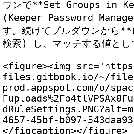
ウンで**Set Groups in Kee
(Keeper Password M
す。続けてプルダウンから**ro
検索) し、マッチする値として
<figure><img src="https
files.gitbook.io/~/file
prod.appspot.com/o/spac
Fuploads%2Fo4tlVPSAx0Fu
dRuleSettings.PNG?alt=m
4657-45bf-b097-543daa93
</figcaption></figure>
