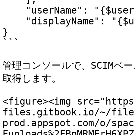
    "userName": "{$user.email}",

    "displayName": "{$user.display_name}"

}

```

管理コンソールで、SCIMベー
取得します。

<figure><img src="https
files.gitbook.io/~/file
prod.appspot.com/o/spac
Fuploads%2FBpMRMErH6XPZ