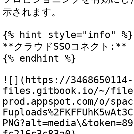
示されます。

{% hint style="info" %}

**クラウドSSOコネクト:**

{% endhint %}

![](https://3468650114-
files.gitbook.io/~/file
prod.appspot.com/o/spac
Fuploads%2FKFFUhK5wAt3C
PNG?alt=media\&token=89
fc216c3c83a0)
