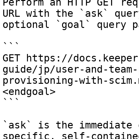
Perform an HTTP GET req
URL with the `ask` quer
optional `goal` query p
```

GET https://docs.keeper
guide/jp/user-and-team-
provisioning-with-scim.
<endgoal>

```

`ask` is the immediate 
specific, self-containe