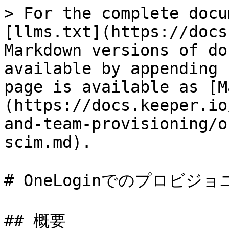
> For the complete docu
[llms.txt](https://docs
Markdown versions of do
available by appending 
page is available as [M
(https://docs.keeper.io
and-team-provisioning/o
scim.md).

# OneLoginでのプロビジョ
## 概要
