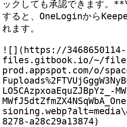
ックしても承認できます。**\[
すると、OneLoginからKe
れます。

![](https://3468650114-
files.gitbook.io/~/file
prod.appspot.com/o/spac
Fuploads%2FTVUjGggW3NyB
LO5CAzpxoaEquZJBpYz_-MW
MWfJ5dtZfmZX4NSqWbA_One
sioning.webp?alt=media\
8278-a28c29a13874)
