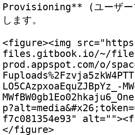
Provisioning** (
します。

<figure><img src="https
files.gitbook.io/~/file
prod.appspot.com/o/spac
Fuploads%2Fzvja5zkW4PTT
LO5CAzpxoaEquZJBpYz_-MW
MWfBW0gb1Eo02hkaju6_One
p?alt=media&#x26;token=
f7c081354e93" alt=""><f
</figure>
