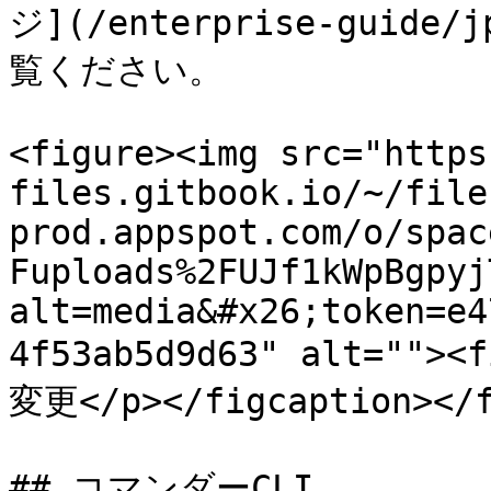
ジ](/enterprise-guide/j
覧ください。

<figure><img src="https
files.gitbook.io/~/file
prod.appspot.com/o/spac
Fuploads%2FUJf1kWpBgpyj
alt=media&#x26;token=e4
4f53ab5d9d63" alt=""
変更</p></figcaption></f
## コマンダーCLI
