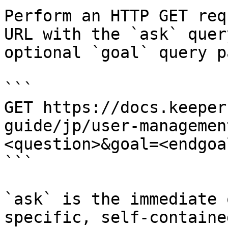
Perform an HTTP GET req
URL with the `ask` quer
optional `goal` query p
```

GET https://docs.keeper
guide/jp/user-managemen
<question>&goal=<endgoal
```

`ask` is the immediate 
specific, self-containe