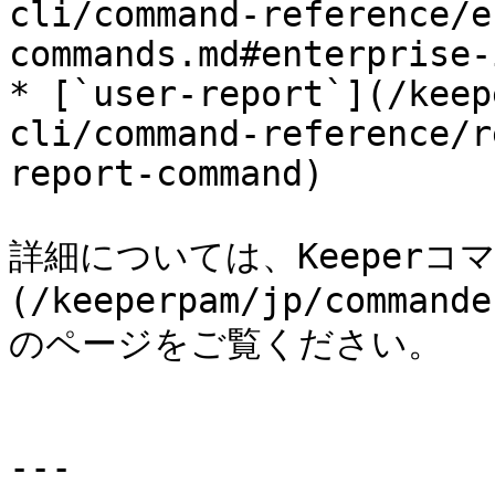
cli/command-reference/e
commands.md#enterprise-
* [`user-report`](/keep
cli/command-reference/r
report-command)

詳細については、Keeper
(/keeperpam/jp/commande
のページをご覧ください。

---
