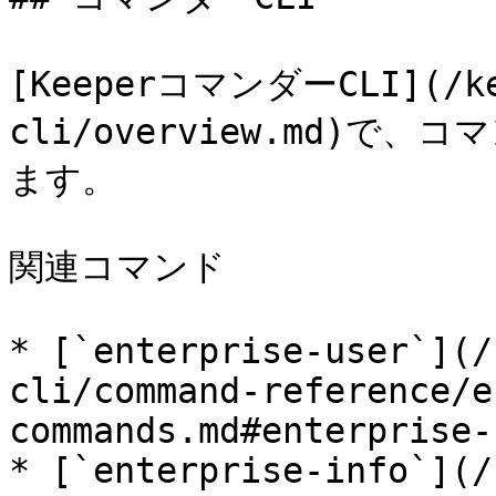
[KeeperコマンダーCLI](/kee
cli/overview.md)
ます。

関連コマンド

* [`enterprise-user`](/
cli/command-reference/e
commands.md#enterprise-
* [`enterprise-info`](/