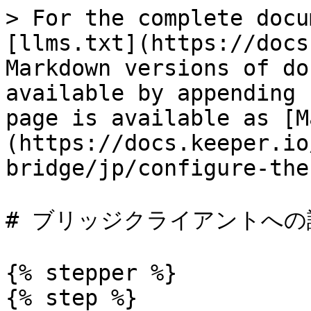
> For the complete docu
[llms.txt](https://docs
Markdown versions of do
available by appending 
page is available as [M
(https://docs.keeper.io
bridge/jp/configure-the
# ブリッジクライアントへの認
{% stepper %}

{% step %}
