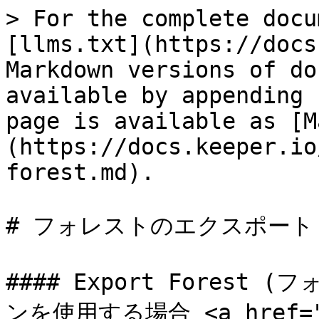
> For the complete docu
[llms.txt](https://docs
Markdown versions of do
available by appending 
page is available as [M
(https://docs.keeper.io
forest.md).

# フォレストのエクスポート

#### Export Fores
ンを使用する場合 <a href="#u