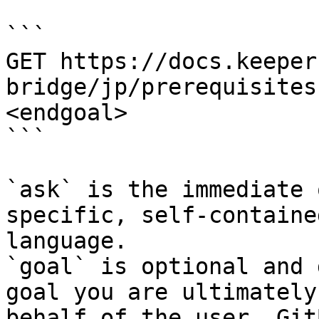
```

GET https://docs.keeper
bridge/jp/prerequisites
<endgoal>

```

`ask` is the immediate 
specific, self-containe
language.

`goal` is optional and 
goal you are ultimately
behalf of the user. Git