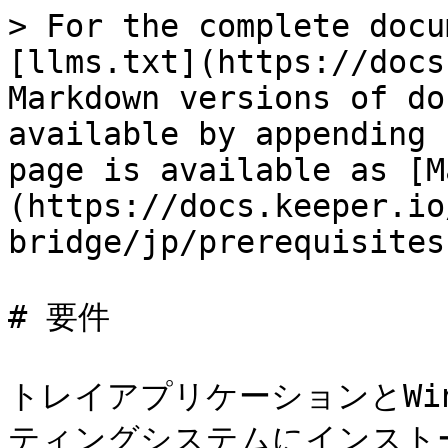
> For the complete docu
[llms.txt](https://docs
Markdown versions of do
available by appending 
page is available as [M
(https://docs.keeper.io
bridge/jp/prerequisites
# 要件

トレイアプリケーションとWi
ティングシステムにインストー