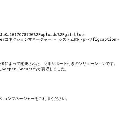
QJaKa1G17O787JG%2Fuploads%2Fgit-blob-
><p>Keeperコネクションマネージャー - システム図</p></figcaption>
ル開発者によって開発された、商用サポート付きのソリューションです。
per Securityが買収しました。

クションマネージャーをご利用ください。
