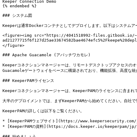
Keeper Connection Demo

{% endembed %}

### システム図

Keeperは通常Dockerコンテナとしてデプロイします。以下はシステム
<figure><img src="https://4041518992-files.gitbook.io/~
ad21277715f6f127d25ae33674582bae4674efc5%2Fkeepe%20
</figure>

### Apache Guacamole (アパッチワカモレ)

Keeperコネクションマネージャーは、リモートデスクトップアクセスのオ
Guacamoleゲートウェイをベースに構築されており、機能拡張、高度な統合、継
### KeeperPAMライセンス

Keeperコネクションマネージャーは、KeeperPAMのライセンスに含まれ
大半のデプロイメントでは、まずKeeperPAMから始めてください。自社
KeeperPAMの詳しくは以下をご覧ください。

* [KeeperPAMウェブサイト](https://www.keepersecurity.com/ja
* [KeeperPAMの資料](https://docs.keeper.io/keeperpam/jp/)
### 始めましょう
