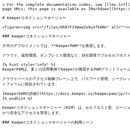
> For the complete documentation index, see [llms.txt](
page URLs; this page is available as [Markdown](https:/
# Keeperコネクションマネージャー

<figure><img src="/files/Hh07F33WwwZo9u5fk8Mx" alt=""><
### Keeperコネクションマネージャー

大半のデプロイメントでは、**KeeperPAM**を推奨します。

クラウド、仮想環境、オンプレミス環境など、自社環境でフルセルフホスト型
{% hint style="info" %}

KeeperPAMは、多くの活用事例でKeeperが推奨するPAMプラットフォーム
クラウドベースのアクセス制御プレーン上で、パスワード管理、シークレ
トフォームに統合されています。

[KeeperPAMの詳細](https://docs.keeper.io/keeperpam/jp/)<b
{% endhint %}

Keeperコネクションマネージャー (KCM) は、セルフホスト型、
かつ安全なアクセスを実現します。

### Keeperコネクションマネージャーの利用シーン
