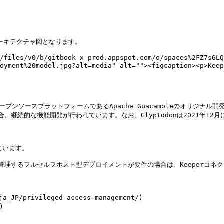
アーキテクチャ図となります。

/files/v0/b/gitbook-x-prod.appspot.com/o/spaces%2FZ7s6L
deployment%20model.jpg?alt=media" alt=""><figcaption
ープンソースプラットフォームであるApache Guacamoleのオリジナ
続的な機能開発が行われています。なお、Glyptodonは2021年12月にKee
ています。

で管理するフルセルフホスト型デプロイメントが要件の場合は、Keeperコネ
_JP/privileged-access-management/)


