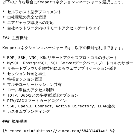
以下のような場合にKeeperコネクションマネージャーを選択します。

* セルフホスト型デプロイメント

* 自社環境の完全な管理

* エアギャップ環境への対応

* 自社ネットワーク内のリモートアクセスゲートウェイ

### 主要機能

Keeperコネクションマネージャーでは、以下の機能を利用できます。

* RDP、SSH、VNC、K8sリモートアクセスプロトコルのサポート

* MySQL、PostgreSQL、SQL Serverデータベースプロトコルのサポー
* リモートブラウザ分離技術によるウェブアプリケーション保護

* セッション録画と再生

* 特権セッション管理

* マルチユーザーセッション共有

* ロール単位のアクセス制御

* TOTP、Duoなどの多要素認証オプション

* PIV/CACスマートカードログイン

* SSO、OpenID Connect、Active Directory、LDAP連携

* カスタムブランディング

### 概要動画

{% embed url="<https://vimeo.com/684314414>" %}
