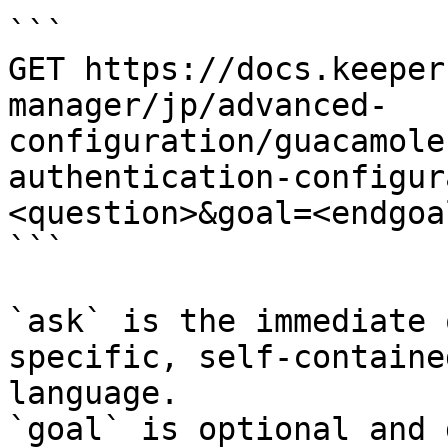
```

GET https://docs.keeper
manager/jp/advanced-
configuration/guacamole
authentication-configur
<question>&goal=<endgoal
```

`ask` is the immediate 
specific, self-containe
language.

`goal` is optional and 