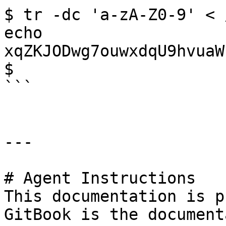
$ tr -dc 'a-zA-Z0-9' < 
echo

xqZKJODwg7ouwxdqU9hvuaW
$

```

---

# Agent Instructions

This documentation is p
GitBook is the document