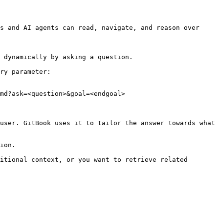
s and AI agents can read, navigate, and reason over 
 dynamically by asking a question.

ry parameter:

md?ask=<question>&goal=<endgoal>

user. GitBook uses it to tailor the answer towards what 
ion.

itional context, or you want to retrieve related 