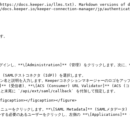
https://docs.keeper.io/llms.txt). Markdown versions of d
/docs.keeper.io/keeper-connection-manager/jp/authenticat
す。

にログインし、**\[Administration]** (管理) をクリックします。次に、**\
)]** (SAMLテストコネクタ (IdP)) を選択します。

と説明を入力します。Keeperコネクションマネージャーのロゴをアップロード
** (受信者)、**\[ACS (Consumer) URL Validator]** (ACS 
に `/api/ext/saml/callback` を付加して指定します。

figcaption></figcaption></figure>

ンメニューをクリックします。**\[SAML Metadata]** (SAMLメタデ
グインする必要のあるユーザーをクリックし、左側の **\[Applications