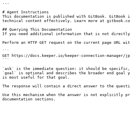
---

# Agent Instructions

This documentation is published with GitBook. GitBook i
technical content effectively. Learn more at gitbook.co
## Querying This Documentation

If you need additional information that is not directly
Perform an HTTP GET request on the current page URL wit
```

GET https://docs.keeper.io/keeper-connection-manager/jp
```

`ask` is the immediate question: it should be specific,
`goal` is optional and describes the broader end goal y
is most useful for that goal.

The response will contain a direct answer to the questi
Use this mechanism when the answer is not explicitly pr