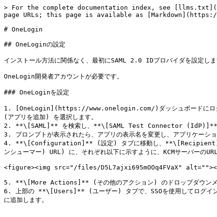
> For the complete documentation index, see [llms.txt](
page URLs; this page is available as [Markdown](https:/
# OneLogin

## OneLoginの設定

インストール方法に関係なく、最初にSAML 2.0 IDプロバイダを設定しま
OneLogin開発者アカウントが必要です。

### OneLoginを設定

1. [OneLogin](https://www.onelogin.com/)ダッシュボード
(アプリを追加) を選択します。

2. **\[SAML]** を検索し、**\[SAML Test Connector (IdP
3. プロンプトが表示されたら、アプリの表示名を変更し、アプリケーション名
4. **\[Configuration]** (設定) タブに移動し、**\[Recipient]
ンシューマー) URL) に、それぞれ以下に示すように、KCMサーバーのURLと末尾
<figure><img src="/files/D5L7ajxi695mOOq4FVaX" alt=""><
5. **\[More Actions]** (その他のアクション) のドロップダウ
6. 上部の **\[Users]** (ユーザー) タブで、SSOを使用してロ
に追加します。
