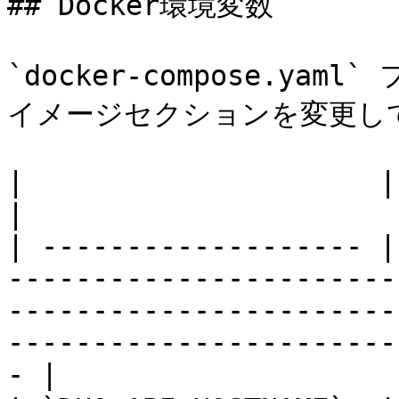
## Docker環境変数

`docker-compose.yaml`
イメージセクションを変更して
|                     |                                                                                                                                                                                   
|

| ------------------- |
-----------------------
-----------------------
-----------------------
- |
