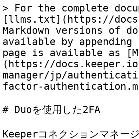
> For the complete docu
[llms.txt](https://docs
Markdown versions of do
available by appending 
page is available as [M
(https://docs.keeper.io
manager/jp/authenticati
factor-authentication.md
# Duoを使用した2FA

Keeperコネクションマネー