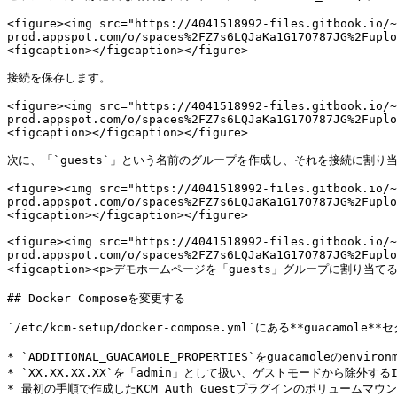
<figure><img src="https://4041518992-files.gitbook.io/~
prod.appspot.com/o/spaces%2FZ7s6LQJaKa1G17O787JG%2Fuplo
<figcaption></figcaption></figure>

接続を保存します。

<figure><img src="https://4041518992-files.gitbook.io/~
prod.appspot.com/o/spaces%2FZ7s6LQJaKa1G17O787JG%2Fuplo
<figcaption></figcaption></figure>

次に、「`guests`」という名前のグループを作成し、それを接続に割り当
<figure><img src="https://4041518992-files.gitbook.io/~
prod.appspot.com/o/spaces%2FZ7s6LQJaKa1G17O787JG%2Fuplo
<figcaption></figcaption></figure>

<figure><img src="https://4041518992-files.gitbook.io/~
prod.appspot.com/o/spaces%2FZ7s6LQJaKa1G17O787JG%2Fuplo
<figcaption><p>デモホームページを「guests」グループに割り当てる</p>
## Docker Composeを変更する

`/etc/kcm-setup/docker-compose.yml`にある**guacamo
* `ADDITIONAL_GUACAMOLE_PROPERTIES`をguacamoleのenv
* `XX.XX.XX.XX`を「admin」として扱い、ゲストモードから除外
* 最初の手順で作成したKCM Auth Guestプラグインのボリュームマウ