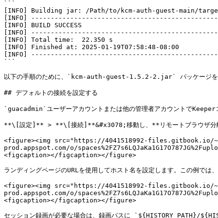
```

[INFO] Building jar: /Path/to/kcm-auth-guest-main/targe
[INFO] ------------------------------------------------
[INFO] BUILD SUCCESS

[INFO] ------------------------------------------------
[INFO] Total time:  22.350 s

[INFO] Finished at: 2025-01-19T07:58:48-08:00

[INFO] ------------------------------------------------
```

以下の手順のために、`kcm-auth-guest-1.5.2-2.jar` パッケージ
## デフォルトの接続を設定する

`guacadmin`ユーザーアカウントまたは他の管理者アカウントでKeep
**\[設定]** > **\[接続]**&#x3078;移動し、**リモートブラウザ
<figure><img src="https://4041518992-files.gitbook.io/~
prod.appspot.com/o/spaces%2FZ7s6LQJaKa1G17O787JG%2Fuplo
<figcaption></figcaption></figure>

ランディングページのURLを使用してホスト名を設定します。この例では、[こちらの
<figure><img src="https://4041518992-files.gitbook.io/~
prod.appspot.com/o/spaces%2FZ7s6LQJaKa1G17O787JG%2Fuplo
<figcaption></figcaption></figure>

セッション録画が必要な場合は、録画パスに `${HISTORY_PATH}/${HI