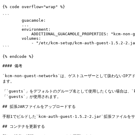
{% code overflow="wrap" %}

```

        guacamole:

        ...

        environment:

            ADDITIONAL_GUACAMOLE_PROPERTIES: "kcm-non-guest-networks:XX.XX.XX.XX"

        volumes:

            - "/etc/kcm-setup/kcm-auth-guest-1.5.2-2.jar:/etc/guacamole/extensions/kcm-auth-guest-1.5.2-2.jar:ro"

```

{% endcode %}

#### 備考

`kcm-non-guest-networks`は、ゲストユーザーとして扱わ
ます。

「`guests`」をデフォルトのグループ名として使用したくない場合は、`k
「`guests`」が使用されます。

## 拡張JARファイルをアップロードする

手順1でビルドした`kcm-auth-guest-1.5.2-2.jar`拡張ファイル
## コンテナを更新する
