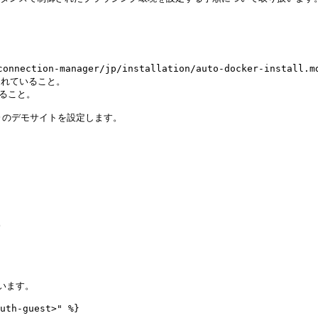
nection-manager/jp/installation/auto-docker-in
されていること。

ること。

om)のデモサイトを設定します。



います。

uth-guest>" %}
