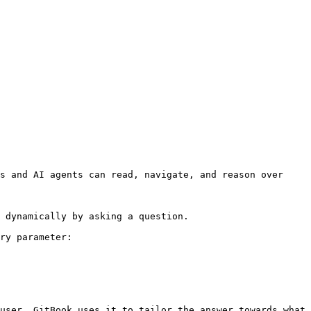
s and AI agents can read, navigate, and reason over 
 dynamically by asking a question.

ry parameter:

user. GitBook uses it to tailor the answer towards what 