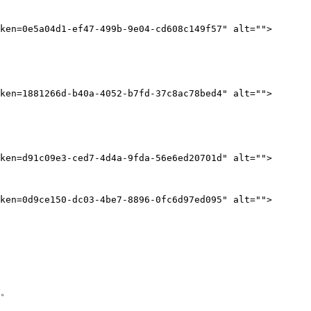
ken=0e5a04d1-ef47-499b-9e04-cd608c149f57" alt="">
ken=1881266d-b40a-4052-b7fd-37c8ac78bed4" alt="">
ken=d91c09e3-ced7-4d4a-9fda-56e6ed20701d" alt="">
ken=0d9ce150-dc03-4be7-8896-0fc6d97ed095" alt="">
。
