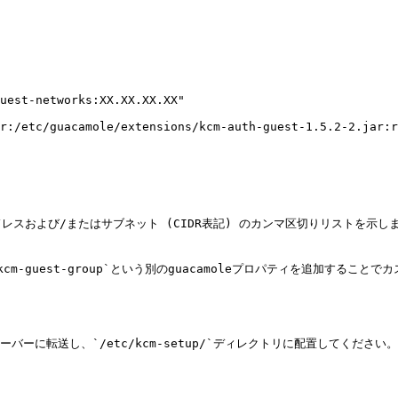
ないIPアドレスおよび/またはサブネット (CIDR表記) のカンマ区切りリス
cm-guest-group`という別のguacamoleプロパティを追加する
をサーバーに転送し、`/etc/kcm-setup/`ディレクトリに配置してください。
