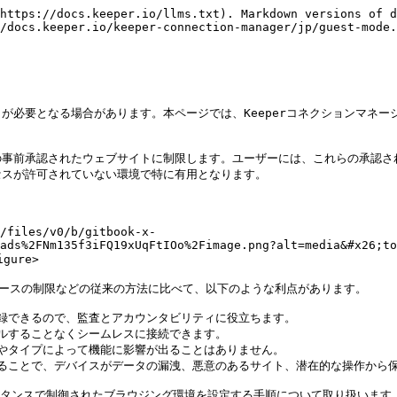
https://docs.keeper.io/llms.txt). Markdown versions of d
/docs.keeper.io/keeper-connection-manager/jp/guest-mode.
必要となる場合があります。本ページでは、Keeperコネクションマネージ
の事前承認されたウェブサイトに制限します。ユーザーには、これらの承認さ
スが許可されていない環境で特に有用となります。

/files/v0/b/gitbook-x-
ads%2FNm135f3iFQ19xUqFtIOo%2Fimage.png?alt=media&#x26;to
ure>

ベースの制限などの従来の方法に比べて、以下のような利点があります。

記録できるので、監査とアカウンタビリティに役立ちます。

ールすることなくシームレスに接続できます。

ンやタイプによって機能に影響が出ることはありません。

用することで、デバイスがデータの漏洩、悪意のあるサイト、潜在的な操作から保
スタンスで制御されたブラウジング環境を設定する手順について取り扱います。