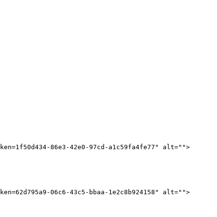
ken=1f50d434-86e3-42e0-97cd-a1c59fa4fe77" alt="">


ken=62d795a9-06c6-43c5-bbaa-1e2c8b924158" alt="">