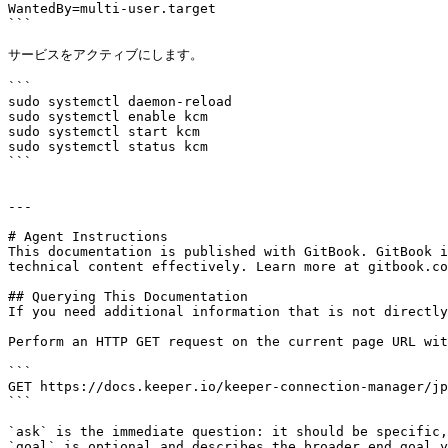
WantedBy=multi-user.target

```

サービスをアクティブにします。

```

sudo systemctl daemon-reload

sudo systemctl enable kcm

sudo systemctl start kcm

sudo systemctl status kcm

```

---

# Agent Instructions

This documentation is published with GitBook. GitBook i
technical content effectively. Learn more at gitbook.co
## Querying This Documentation

If you need additional information that is not directly
Perform an HTTP GET request on the current page URL wit
```

GET https://docs.keeper.io/keeper-connection-manager/jp
```

`ask` is the immediate question: it should be specific,
`goal` is optional and describes the broader end goal y