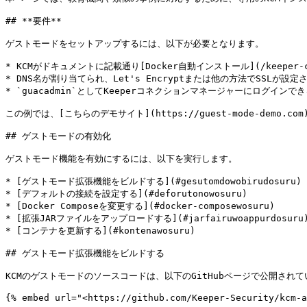
## **要件**

ゲストモードをセットアップするには、以下が必要となります。

* KCMがドキュメントに記載通り[Docker自動インストール](/keeper-con
* DNS名が割り当てられ、Let's Encryptまたは他の方法でSSLが設定
* `guacadmin`としてKeeperコネクションマネージャーにログインでき
この例では、[こちらのデモサイト](https://guest-mode-demo.c
## ゲストモードの有効化

ゲストモード機能を有効にするには、以下を実行します。

* [ゲストモード拡張機能をビルドする](#gesutomdowobirudosuru)

* [デフォルトの接続を設定する](#deforutonowosuru)

* [Docker Composeを変更する](#docker-composewosuru)

* [拡張JARファイルをアップロードする](#jarfairuwoappurdosuru)
* [コンテナを更新する](#kontenawosuru)

## ゲストモード拡張機能をビルドする

KCMのゲストモードのソースコードは、以下のGitHubページで公開されて
{% embed url="<https://github.com/Keeper-Security/kcm-a