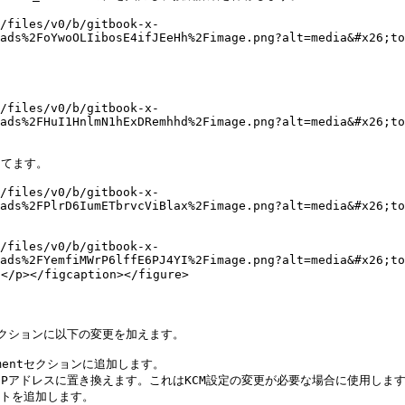
/files/v0/b/gitbook-x-
ads%2FoYwoOLIibosE4ifJEeHh%2Fimage.png?alt=media&#x26;to
/files/v0/b/gitbook-x-
ads%2FHuI1HnlmN1hExDRemhhd%2Fimage.png?alt=media&#x26;to
てます。

/files/v0/b/gitbook-x-
ads%2FPlrD6IumETbrvcViBlax%2Fimage.png?alt=media&#x26;to
/files/v0/b/gitbook-x-
ads%2FYemfiMWrP6lffE6PJ4YI%2Fimage.png?alt=media&#x26;to
</figcaption></figure>

le**セクションに以下の変更を加えます。

ironmentセクションに追加します。

するIPアドレスに置き換えます。これはKCM設定の変更が必要な場合に使用します
ントを追加します。
