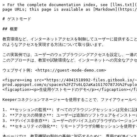
> For the complete documentation index, see [llms.txt](
page URLs; this page is available as [Markdown](https:/
# ゲストモード

## 概要

教育環境など、インターネットアクセスを制御してユーザーに提供することが
のようなアクセスを実現する方法について取り扱います。

この実装例では、ユーザーのウェブブラウジングアクセスを設定し、一連
このアプローチは、教室や試験環境など、インターネットへの完全なアクセ
ウェブサイト例: <https://guest-mode-demo.com>

<figure><img src="https://4041518992-files.gitbook.io/~
prod.appspot.com/o/spaces%2FZ7s6LQJaKa1G17O787JG%2Fuplo
<figcaption><p>生徒用ゲストモードのデモ</p></figcaption></fig
Keeperコネクションマネージャーを使用することで、ファイアウォール
1. **セッションの監視**: すべてのブラウジングセッションは完全に
2. **アクセスの簡便さ**: ユーザーは追加のソフトウェアをインスト
3. **デバイス非依存**: ユーザーのデバイス上のブラウザのバージョ
4. **セキュリティの強化**: リモートブラウザ分離セッションを使
本ページでは、教育機関や類似の事例に対応するために、専用のKCMイン