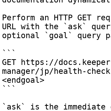
Perform an HTTP GET req
URL with the `ask` quer
optional `goal` query p
```

GET https://docs.keeper
manager/jp/health-check
<endgoal>

```

`ask` is the immediate 