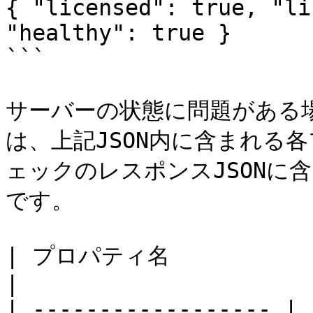
{ "licensed": true, "li
"healthy": true }

```

サーバーの状態に問題がある
は、上記JSON内に含まれる
ェックのレスポンスJSONに
です。

| プロパティ名             | 説明                                                                                                                                        
|

| ------------------ | 