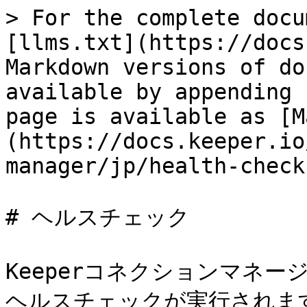
> For the complete docu
[llms.txt](https://docs
Markdown versions of do
available by appending 
page is available as [M
(https://docs.keeper.io
manager/jp/health-check
# ヘルスチェック

Keeperコネクションマネージ
ヘルスチェックが実行されま