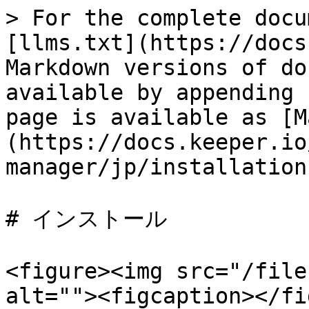
> For the complete docu
[llms.txt](https://docs
Markdown versions of do
available by appending 
page is available as [M
(https://docs.keeper.io
manager/jp/installation
# インストール

<figure><img src="/file
alt=""><figcaption></fi