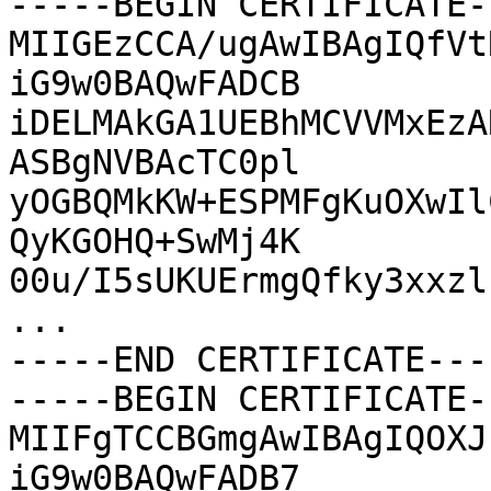
-----BEGIN CERTIFICATE--
MIIGEzCCA/ugAwIBAgIQfVt
iG9w0BAQwFADCB

iDELMAkGA1UEBhMCVVMxEzA
ASBgNVBAcTC0pl

yOGBQMkKW+ESPMFgKuOXwIl
QyKGOHQ+SwMj4K

00u/I5sUKUErmgQfky3xxzl
...

-----END CERTIFICATE----
-----BEGIN CERTIFICATE--
MIIFgTCCBGmgAwIBAgIQOXJ
iG9w0BAQwFADB7
