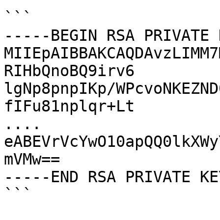
```

-----BEGIN RSA PRIVATE 
MIIEpAIBBAKCAQDAvzLIMM7
RIHbQnoBQ9irv6

lgNp8pnpIKp/WPcvoNKEZND
fIFu81nplqr+Lt

....

eABEVrVcYwO10apQQ0lkXWy
mVMw==

-----END RSA PRIVATE KE
```
