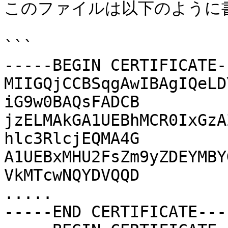
このファイルは以下のように
```

-----BEGIN CERTIFICATE--
MIIGQjCCBSqgAwIBAgIQeLD
iG9w0BAQsFADCB

jzELMAkGA1UEBhMCR0IxGzA
hlc3RlcjEQMA4G

A1UEBxMHU2FsZm9yZDEYMBY
VkMTcwNQYDVQQD

.....

-----END CERTIFICATE----