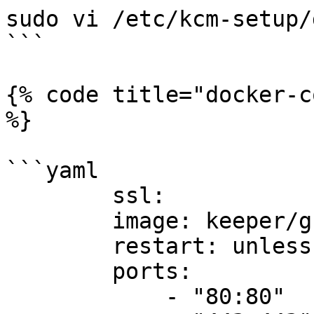
sudo vi /etc/kcm-setup/
```

{% code title="docker-c
%}

```yaml

        ssl:

        image: keeper/guacamole-ssl-nginx:2

        restart: unless-stopped

        ports:

            - "80:80"
