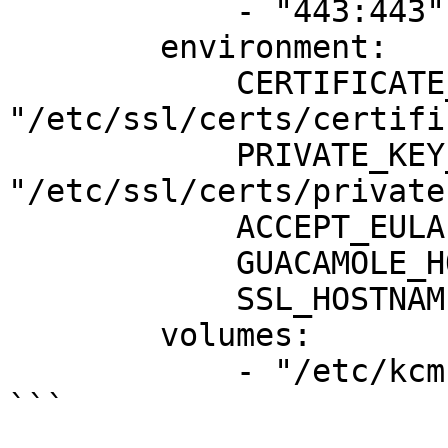
            - "443:443"

        environment:

            CERTIFICATE_FILE: 
"/etc/ssl/certs/certifi
            PRIVATE_KEY_FILE: 
"/etc/ssl/certs/private
            ACCEPT_EULA: "Y"

            GUACAMOLE_HOSTNAME: "guacamole"

            SSL_HOSTNAME: "demo3.kcmdemo.com"

        volumes:

            - "/etc/kcm-setup:/etc/ssl/certs/:ro"

```
