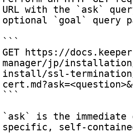
URL with the `ask` quer
optional `goal` query p
```

GET https://docs.keeper
manager/jp/installation
install/ssl-termination
cert.md?ask=<question>&
```

`ask` is the immediate 
specific, self-containe