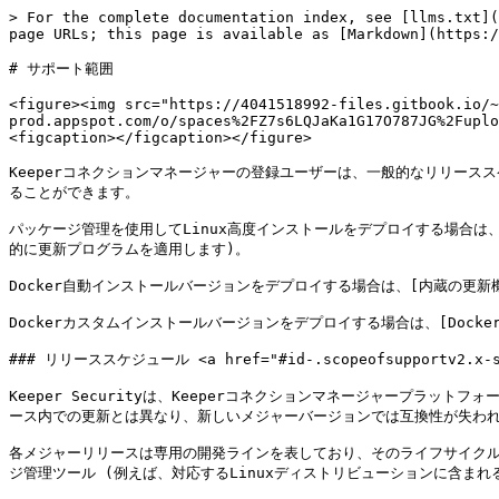
> For the complete documentation index, see [llms.txt](https://docs.keeper.io/llms.txt). Markdown versions of documentation pages are available by appending `.md` to page URLs; this page is available as [Markdown](https://docs.keeper.io/keeper-connection-manager/jp/scope-of-support.md).

# サポート範囲

<figure><img src="https://4041518992-files.gitbook.io/~/files/v0/b/gitbook-x-prod.appspot.com/o/spaces%2FZ7s6LQJaKa1G17O787JG%2Fuploads%2F2NjzOEapGAMtAibAMN4y%2Fimage.png?alt=media&#x26;token=9d957205-8c97-4496-a1b5-6728605532aa" alt=""><figcaption></figcaption></figure>

Keeperコネクションマネージャーの登録ユーザーは、一般的なリリーススケジュールに従って定期的に公開されるアップデートへの継続的なアクセスと、各メジャーリリースのサポート (サポート期間が終了するまで) を受けることができます。

パッケージ管理を使用してLinux高度インストールをデプロイする場合は、KeeperコネクションマネージャーのYUMリポジトリから更新パッケージを取得できます (管理者が更新コマンドを実行すると、「yum」ツールが自動的に更新プログラムを適用します)。

Docker自動インストールバージョンをデプロイする場合は、[内蔵の更新機能](/keeper-connection-manager/jp/installation/auto-docker-install/upgrading.md)を使用できます。

Dockerカスタムインストールバージョンをデプロイする場合は、[Docker更新機能](/keeper-connection-manager/jp/installation/docker-compose-install/upgrading.md)を使用できます。

### リリーススケジュール <a href="#id-.scopeofsupportv2.x-scheduleschedulereleaseschedule" id="id-.scopeofsupportv2.x-scheduleschedulereleaseschedule"></a>

Keeper Securityは、Keeperコネクションマネージャープラットフォームの改善に継続的に取り組んでいます。Keeperコネクションマネージャーのメジャーアップデートは年に一度リリースされます。特定のメジャーリリース内での更新とは異なり、新しいメジャーバージョンでは互換性が失われる可能性があり、以前のバージョンからの移行には管理者が手動で対応する必要がある場合があります。

各メジャーリリースは専用の開発ラインを表しており、そのライフサイクル全体にわたって定期的な更新が公開されます。これらの更新は、Keeperコネクションマネージャーをインストールする際に使用したのと同じパッケージ管理ツール (例えば、対応するLinuxディストリビューションに含まれるオープンソースツールのYUMなど) を使用して適用できます。

| メジャーリリース          | 毎年 (互換性が損なわれる可能性のある唯一のリリース)。メジャーリリースには1.0、2.0、3.0などの番号が付けられます。                                               |
| ----------------- | ------------------------------------------------------------------------------------------------------------ |
| マイナー/メンテナンスリリース   | 一般公開から3か月ごと (新機能の追加や小さなバグの修正など、既存のメジャーリリースに対する更新)。マイナー/メンテナンスリリースは、メジャーリリースの更新を基準として番号が付けられます。1.1、1.2、1.3など。 |
| セキュリティ/クリティカルリリース | 至急 (セキュリティ上の脆弱性または重大なバグの修正)。セキュリティ/クリティカルリリースは、マイナー/メンテナンスリリースと同じ番号が付けられます。                                  |

#### 下位互換性とAPIの互換性 <a href="#id-.scopeofsupportv2.x-compatibilitybackwardandapicompatibility" id="id-.scopeofsupportv2.x-compatibilitybackwardandapicompatibility"></a>

Keeperコネクションマネージャーでは、マイナーリリース間のAPIの互換性が保証されています。Keeperコネクションマネージャーの各マイナーリリースは、過去のマイナーリリースとの下位互換性があります。たとえば、Glyptodon Enterprise 1.1は1.0と下位互換性があり、Keeperコネクションマネージャー (v2.8) およびGlyptodon Enterprise 2.4は2.3、2.2などと下位互換性があります。

まとめると、以下のとおりです。

1. **あるマイナーリリースから別のマイナーリリースに更新する場合、システムや設定を変更する必要はありません。** 関連するパッケージの更新 (`yum upgrade` の実行) と、Guacamoleのサービスの再起動だけで済みます。
2. Keeperコネクションマネージャーの**マイナーリリース用に作成されたGuacamole拡張機能については、新しいマイナーリリースでもコードの変更なしで動作します。**

Keeperコネクションマネージャー内のAPIの互換性には以下が含まれます。

* Guacamole拡張機能で利用できるGuacamoleコアAPI (guacamole-common、guacamole-common-js、guacamole-ext)。
* Guacamoleのデータベース認証拡張機能で使用されるSQLスキーマ。

外部ライブラリから継承されたAPIなど、Guacamoleスタックの範囲内に存在する他のAPIや依存関係のバンドルについては互換性の維持に努めますが、互換性が損なわれる更新が必要になる場合もあります。このようなライブラリの例としては、以下のようなものがあります (ただし、これらに限定されません)。

* AngularJS、jQuery、LodashなどのJavaScriptライブラリ。
* JerseyやGuiceなどのJavaフレームワーク。
* libguac (guacdのプロトコルサポートプラグインで使用されるコアCライブラリ)。
* guacdのプロトコルサポートプラグインが依存する可能性のあるライブラリ (FreeRDP、libtelnet、libvncclientなど)。

### サポートライフサイクル <a href="#id-.scopeofsupportv2.x-support-lifecyclesup