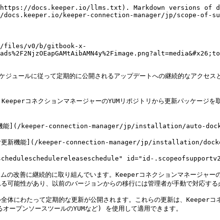
port-lifecyclesupportlifecycle" id="id-.scopeofsupportv2.x-support-lifecyclesupport-lifecyclesupportlifecycle"></a>

Keeperコネクションマネージャーの各リリースは、最初の一般公開 (GA) リリースから少なくとも5年間サポートされます。各リリースの5年間のサポート期間は、定期的な更新が期待できる**完全サポート**期間と、重要またはセキュリティ関連の問題に対してのみ更新が行われる**延長サポート**期間にさらに分割されます。

| 完全サポート   | 延長サポート   | サポート終了 |
| -------- | -------- | ------ |
| 1年目から3年目 | 4年目から5年目 | 6年目以降  |

サポート終了 (EOL) 後にも更新プログラムとサポートを受け続けるには、新しいリリースにアップグレードする必要があります。ユーザーには、延長サポート期間を移行のための猶予期間として活用し、サポートのない運用環境が放置されることなく、フルサポートの新しいリリースに移行することをお勧めします。

各一般公開リリースの日付、完全サポートの終了日、延長サポートの終了日、サポート終了日についてはすべてオンラインで公開されますが、変更される場合があります。

### オンラインヘルプデスク <a href="#id-.scopeofsupportv2.x-help-deskhelp-deskonlinehelpdesk" id="id-.scopeofsupportv2.x-help-deskhelp-deskonlinehelpdesk"></a>

購入されたKeeperコネクションマネージャー製品にサポートが含まれている場合、サポートは[オンラインヘルプデスク](https://keepersecurity.servicenowservices.com/csm?id=csm_index)を通じて対応され、以下の方法で問題に対処します。

* サポートチケットへの対応。ただし、チケットがサポート範囲内であること ([サポート範囲](#id-.scopeofsupportv2.x-scopescopescopeofsupport)をご参照ください)。
* サポートチケットをバグ報告または機能リクエストへの変換 (ただし、バグ報告および機能リクエストの優先順位とスケジュールはKeeperコネクションマネージャーの裁量によるものとします)。

チケット作成の対象は、Keeperコネクションマネージャー**で具体的に**発生した問題、および[サポート範囲](#id-.scopeofsupportv2.x-scopescopescopeofsupport)に記載されたソフトウェアのいずれかとサポート対象バージョンの**Keeper**コネクションマネージャーを**マニュアルどおりに**使用して発生した問題となります。チケットによるサポートは、Keeperコネクションマネージャーのサポート対象のすべてのリリースに対してEOLまで利用できます。

### 電話サポート <a href="#id-.scopeofsupportv2.x-phone-supportphone-supportphonesupport" id="id-.scopeofsupportv2.x-phone-supportphone-supportphonesupport"></a>

電話サポートの範囲は通常、**Keeper**コネクションマネージャー**で具体的に**発生した問題、および[サポート範囲](#id-.scopeofsupportv2.x-scopescopescopeofsupport)内に記載されたソフトウェアのいずれかと**サポート対象バージョンのKeeper**コネクションマネージャー**をマニュアルどおりに使用して**発生した問題に制限されます。ただし、購入された製品によってこの範囲が広がる場合があります。

### カスタムブランディング <a href="#id-.scopeofsupportv2.x-custom-brandingcustom-brandingcustombranding" id="id-.scopeofsupportv2.x-custom-brandingcustom-brandingcustombranding"></a>

購入された製品にカスタムブランディングが含まれていてカスタムブランディングをリクエストされる場合は、ブランディングに関する詳細な内容を記載したサポートチケットをご作成ください。KeeperコネクションマネージャーではApache Guacamoleのブランディング拡張機能がご利用になれ、Keeperコネクションマネージャーのデプロイで選択したカスタムブランディングが適用されます。また、そのインストール手順がご利用になれます。ブランディングをインストールするとアップグレード時にも維持されます。カスタムブランディングには、以下のいずれかまたはすべてを含めることができます。

* 会社名/製品名
* ログイン画面に表示されるロゴ
* タブ/ブックマーク用のアイコン (ファビコン)
* ログイン画面の上に表示される免責事項/警告テキスト

ブランディング拡張は、[サポートチケット](https://keepersecurity.servicenowservices.com/csm?id=csm_index)を提出することでいつでも変更できます。

### リモート操作 <a href="#id-.scopeofsupportv2.x-remote-interventionremote-interventionremoteintervention" id="id-.scopeofsupportv2.x-remote-interventionremote-interventionremoteintervention"></a>

購入された製品にリモート操作が含まれている場合、他の手段では不十分な際にご報告の問題をKeeperコネクションマネージャーを使用してリモートで調査いたします。調査を必要とする問題に加えて問題解決のために試行されたことがあればその内容をご記載の上、Keeperコネクションマネージャーで以下が利用できるようにしてください。

1. 問題のシステムに対する、SSHまたはApache Guacamoleでの一時的なアクセス
2. 必要なすべてのクレデンシャル

リモート操作のセッションは事前にスケジュールしておく必要がありますが、お客様のご都合に合わせてスケジュールするようにいたします。

### 連携/導入コンサルティング <a href="#id-.scopeofsupportv2.x-integration-consultingintegration-consultingintegration-deploymentconsulting" id="id-.scopeofsupportv2.x-integration-consultingintegration-consultingintegration-deploymentconsulting"></a>

購入された製品にコンサルティングが含まれている場合は、Keeperコネクションマネージャーの連携やデプロイの詳細について (独自のカスタムソフトウェアに固有の連携やデプロイであっても)、メールと電話にてコンサルティングをご利用になれます。電話でのコンサルティングは事前にスケジュールしておく必要がありますが、お客様のご都合に合わせてスケジュールするようにいたします。

連携およびデプロイに関するコンサルティングの範囲には以下のようなものがあります (ただし、これらに限定されません)。

* カスタム認証に関連する開発の相談
* [サポー