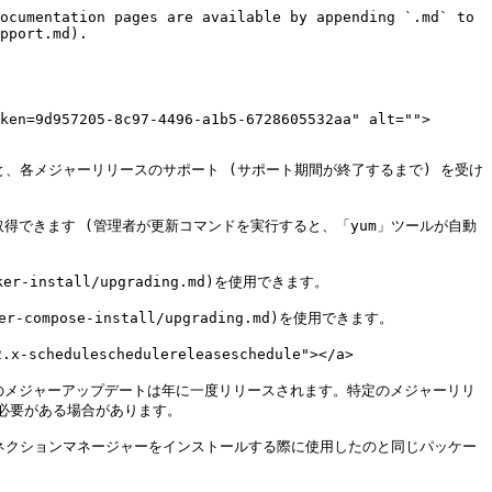
ト範囲](#id-.scopeofsupportv2.x-scopescopescopeofsupport)に記載のないソフトウェアで発生した問題
* 高可用性デプロイ構成の可能性
* セキュリティの最善策
* Keeperコネクションマネージャーの既存のウェブアプリケーションとの連携
* Keeperコネクションマネージャーのカスタム連携における問題のトラブルシューティング

連携およびデプロイに関するコンサルティングには、カスタムコードやドキュメントの作成などの開発サービスは含まれません。

### サポート範囲 <a href="#id-.scopeofsupportv2.x-scopescopescopeofsupport" id="id-.scopeofsupportv2.x-scopescopescopeofsupport"></a>

購入された製品にサポートが含まれている場合、サポート範囲は通常、Apache Guacamoleと共に使用される以下の特定のソフトウェアバージョンに限定されます。ただし、主にKeeperコネクションマネージャーをマニュアルに従って使用することで発生する問題が対象となります。購入された製品により、Keeperコネクションマネージャーのドキュメントに具体的な記載がなくとも連携およびデプロイを含む場合があります。

#### ウェブブラウザ <a href="#id-.scopeofsupportv2.x-webbrowser" id="id-.scopeofsupportv2.x-webbrowser"></a>

| ブラウザ              | 説明                           |
| ----------------- | ---------------------------- |
| Google Chrome     | Googleが引き続き対応しているすべてのリリース    |
| Mozilla Firefox   | Mozillaが引き続き対応しているすべてのリリース   |
| Apple Safari:     | Appleが引き続き対応しているすべてのリリース     |
| Internet Explorer | 10, 11                       |
| Microsoft Edge    | Microsoftが引き続き対応しているすべてのリリース |

#### サーブレットコンテナ <a href="#id-.scopeofsupportv2.x-servletcontainer" id="id-.scopeofsupportv2.x-servletcontainer"></a>

| バージョン            | 説明            |
| ---------------- | ------------- |
| Tomcat 7.x       | 7.0.37以降のリリース |
| Tomcat 8.x       | すべてのリリース      |
| Tomcat 9.x       | すべてのリリース      |
| JBoss Web Server | 3.1以降のリリース    |

#### オペレーティングシステム <a href="#id-.scopeofsupportv2.x-operatingsystem" id="id-.scopeofsupportv2.x-operatingsystem"></a>

| OSの種類                    | OSのバージョン                      |
| ------------------------ | ----------------------------- |
| CentOS                   | サポートが終了していないすべてのリリース (現在は7)   |
| Red Hat Enterprise Linux | サポートが終了していないすべてのリリース (現在は7と8) |
| Rocky Linux              | サポートが終了していないすべてのリリース (現在は7と8) |

#### リバースプロキシ/SSLターミネーション <a href="#id-.scopeofsupportv2.x-reverseproxy-ssltermination" id="id-.scopeofsupportv2.x-reverseproxy-ssltermination"></a>

| ソフトウェア | ソフトウェアバージョン                                                                                                   |
| ------ | ------------------------------------------------------------------------------------------------------------- |
| NGINX  | 1.3以降のリリース                                                                                                    |
| Apache | 2.4.5以降のリリース ([mod\_proxy\_wstunnel](https://httpd.apache.org/docs/2.4/mod/mod_proxy_wstunnel.html)がインストール済み) |

#### データベース <a href="#id-.scopeofsupportv2.x-database" id="id-.scopeofsupportv2.x-database"></a>

| データベース     | バージョン                                         |
| ---------- | --------------------------------------------- |
| MySQL      | サポートが終了していないすべてのリリースおよび対応OSとパッケージ化されたすべてのリリース |
| PostgreSQL | サポートが終了していないすべてのリリースおよび対応OSとパッケージ化されたすべてのリリース |
| SQL Server | Microsoft SQL Server 2008以降、すべてのエディション        |

#### LDAP / Active Directory <a href="#id-.scopeofsupportv2.x-ldap-activedirectory" id="id-.scopeofsupportv2.x-ldap-activedirectory"></a>

| ディレクトリの種類                  | バージョン                                      |
| -------------------------- | ------------------------------------------ |
| OpenLDAP                   | 保守が継続しているすべてのリリースおよび対応OSとパッケージ化されたすべてのリリース |
| Microsoft Active Dir