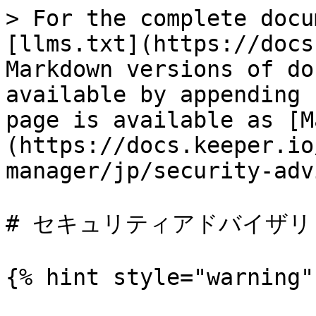
> For the complete docu
[llms.txt](https://docs
Markdown versions of do
available by appending 
page is available as [M
(https://docs.keeper.io
manager/jp/security-adv
# セキュリティアドバイザリ

{% hint style="warning" 