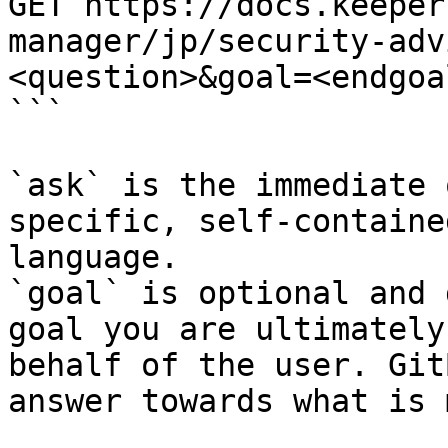
GET https://docs.keeper
manager/jp/security-adv
<question>&goal=<endgoal
```

`ask` is the immediate 
specific, self-containe
language.

`goal` is optional and 
goal you are ultimately
behalf of the user. Git
answer towards what is 