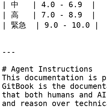
| 中   | 4.0 - 6.9  |

| 高   | 7.0 - 8.9  |

| 緊急  | 9.0 - 10.0 |

---

# Agent Instructions

This documentation is p
GitBook is the document
that both humans and AI
and reason over technic