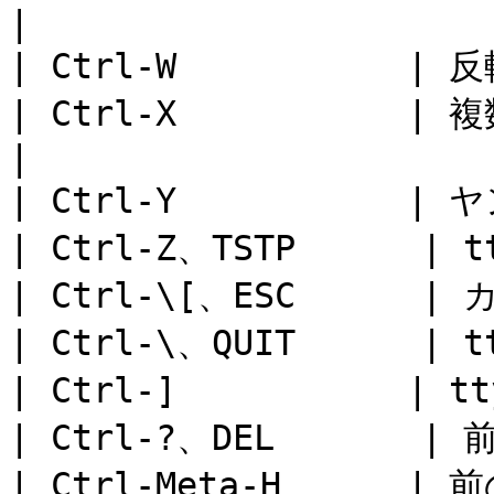
|

| Ctrl-W           
| Ctrl-X           |
|

| Ctrl-Y           | 
| Ctrl-Z、TSTP      | 
| Ctrl-\[、ESC      
| Ctrl-\、QUIT      | 
| Ctrl-]           |
| Ctrl-?、DEL       |
| Ctrl-Meta-H      |