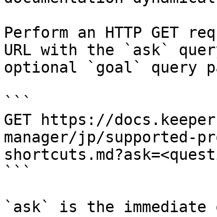
Perform an HTTP GET req
URL with the `ask` quer
optional `goal` query p
```

GET https://docs.keeper
manager/jp/supported-pr
shortcuts.md?ask=<quest
```

`ask` is the immediate 