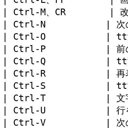
| Ctrl-M、CR        | 改
| Ctrl-N           | 次
| Ctrl-O           
| Ctrl-P           | 前
| Ctrl-Q           |
| Ctrl-R           | 
| Ctrl-S           |
| Ctrl-T           | 
| Ctrl-U           | 
| Ctrl-V           