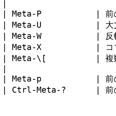
|

| Meta-P           |
| Meta-U           | 大
| Meta-W           
| Meta-X           | コ
| Meta-\[          |
|

| Meta-p           |
| Ctrl-Meta-?      |