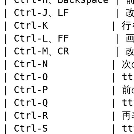
| Ctrl-J、LF        | 改
| Ctrl-K           | 
| Ctrl-L、FF        |
| Ctrl-M、CR        | 改
| Ctrl-N           | 次
| Ctrl-O           
| Ctrl-P           | 前
| Ctrl-Q           |
| Ctrl-R           | 
| Ctrl-S           |