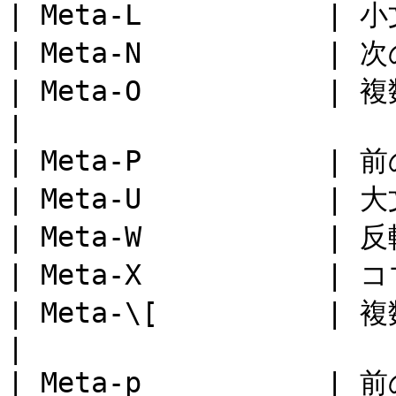
| Meta-L           | 小
| Meta-N           |
| Meta-O           |
|

| Meta-P           |
| Meta-U           | 大
| Meta-W           
| Meta-X           | コ
| Meta-\[          |
|

| Meta-p           |