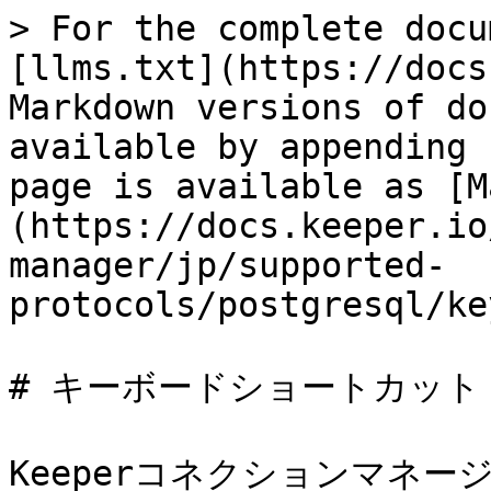
> For the complete docu
[llms.txt](https://docs
Markdown versions of do
available by appending 
page is available as [M
(https://docs.keeper.io
manager/jp/supported-
protocols/postgresql/ke
# キーボードショートカット

Keeperコネクションマネージ