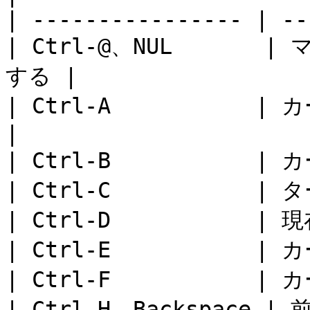
| ---------------- | --
| Ctrl-@、NUL     
する |

| Ctrl-A           |
|

| Ctrl-B           |
| Ctrl-C           |
| Ctrl-D           |
| Ctrl-E           
| Ctrl-F           |
| Ctrl-H、Backspace |